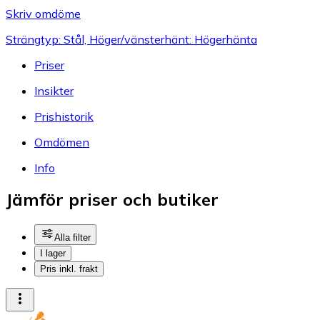
Skriv omdöme
Strängtyp: Stål, Höger/vänsterhänt: Högerhänta
Priser
Insikter
Prishistorik
Omdömen
Info
Jämför priser och butiker
Alla filter
I lager
Pris inkl. frakt