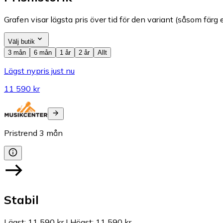
Grafen visar lägsta pris över tid för den variant (såsom färg e
Välj butik
3 mån
6 mån
1 år
2 år
Allt
Lägst nypris just nu
11 590 kr
Pristrend
3
mån
Stabil
Lägst
:
11 590 kr
|
Högst
:
11 590 kr