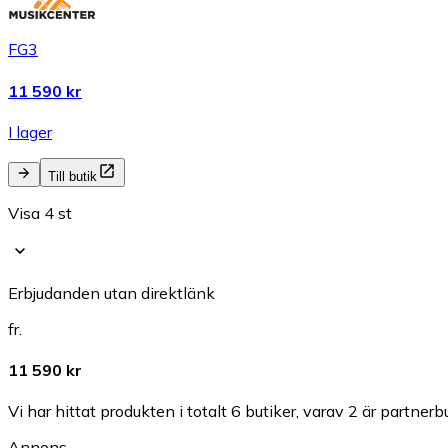
FG3
11 590 kr
I lager
Till butik
Visa 4 st
Erbjudanden utan direktlänk
fr.
11 590 kr
Vi har hittat produkten i totalt 6 butiker, varav 2 är partnerbu
Annons