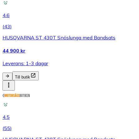
4.6
(
43
)
HUSQVARNA ST 430T Snöslunga med Bandsats
44 900 kr
Leverans: 1-3 dagar
Till butik
4.5
(
55
)