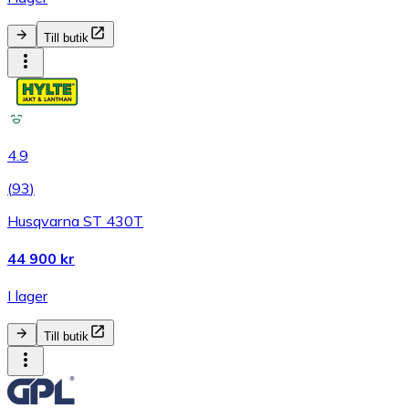
Till butik
4.9
(
93
)
Husqvarna ST 430T
44 900 kr
I lager
Till butik