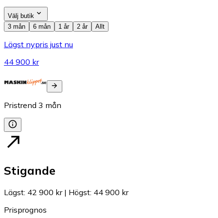
Välj butik
3 mån
6 mån
1 år
2 år
Allt
Lägst nypris just nu
44 900 kr
Pristrend
3
mån
Stigande
Lägst
:
42 900 kr
|
Högst
:
44 900 kr
Prisprognos