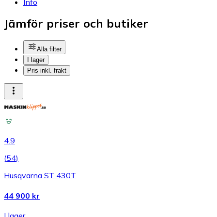
Info
Jämför priser och butiker
Alla filter
I lager
Pris inkl. frakt
4.9
(
54
)
Husqvarna ST 430T
44 900 kr
I lager