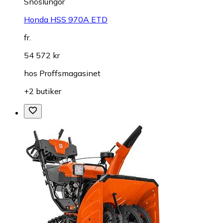
Snöslungor
Honda HSS 970A ETD
fr.
54 572 kr
hos
Proffsmagasinet
+2 butiker