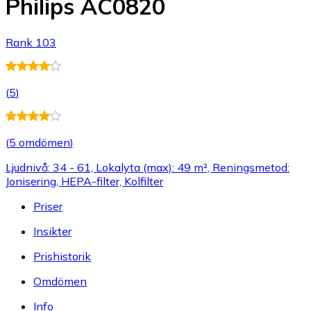
Philips AC0820
Rank 103
(
5
)
(
5 omdömen
)
Ljudnivå: 34 - 61, Lokalyta (max): 49 m², Reningsmetod:
Jonisering, HEPA-filter, Kolfilter
Priser
Insikter
Prishistorik
Omdömen
Info