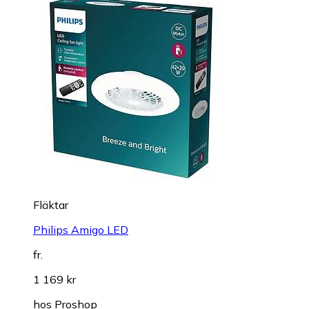
Fläktar
Philips Amigo LED
fr.
1 169 kr
hos
Proshop