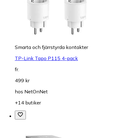
Smarta och fjärrstyrda kontakter
TP-Link Tapo P115 4-pack
fr.
499 kr
hos
NetOnNet
+14 butiker