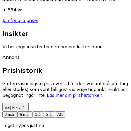
fr.
554 kr
Jämför alla priser
Insikter
Vi har inga insikter för den här produkten ännu.
Annons
Prishistorik
Grafen visar lägsta pris över tid för den variant (såsom färg
eller storlek) som varit billigast vid varje tidpunkt. Frakt och
begagnat ingår inte.
Läs mer om prishistoriken.
Välj butik
3 mån
6 mån
1 år
2 år
Allt
Lägst nypris just nu