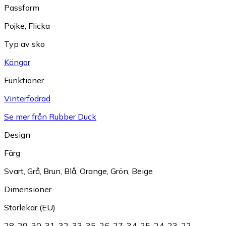
Passform
Pojke
,
Flicka
Typ av sko
Kängor
Funktioner
Vinterfodrad
Se mer från Rubber Duck
Design
Färg
Svart
,
Grå
,
Brun
,
Blå
,
Orange
,
Grön
,
Beige
Dimensioner
Storlekar (EU)
28
,
29
,
30
,
31
,
32
,
33
,
35
,
26
,
27
,
34
,
25
,
24
,
23
,
22