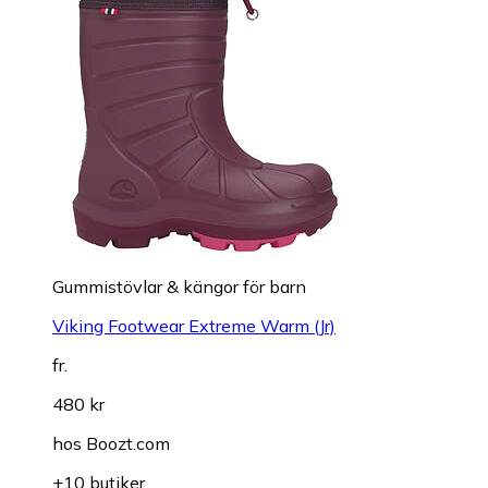
Gummistövlar & kängor för barn
Viking Footwear Extreme Warm (Jr)
fr.
480 kr
hos
Boozt.com
+10 butiker