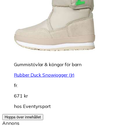
Gummistövlar & kängor för barn
Rubber Duck Snowjogger (Jr)
fr.
671 kr
hos
Eventyrsport
Hoppa över innehållet
Annons