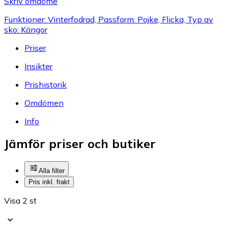
Skriv omdöme
Funktioner: Vinterfodrad, Passform: Pojke, Flicka, Typ av
sko: Kängor
Priser
Insikter
Prishistorik
Omdömen
Info
Jämför priser och butiker
Alla filter
Pris inkl. frakt
Visa 2 st