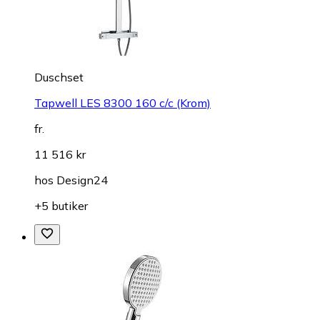
Duschset
Tapwell LES 8300 160 c/c (Krom)
fr.
11 516 kr
hos
Design24
+5 butiker