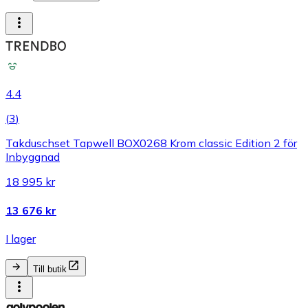
4.4
(
3
)
Takduschset Tapwell BOX0268 Krom classic Edition 2 för
Inbyggnad
18 995 kr
13 676 kr
I lager
Till butik