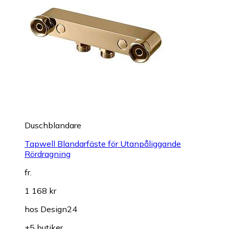
Duschblandare
Tapwell Blandarfäste för Utanpåliggande
Rördragning
fr.
1 168 kr
hos
Design24
+5 butiker