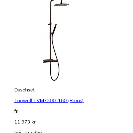
Duschset
Tapwell TVM7200-160 (Brons)
fr.
11 973 kr
hos
Trendbo