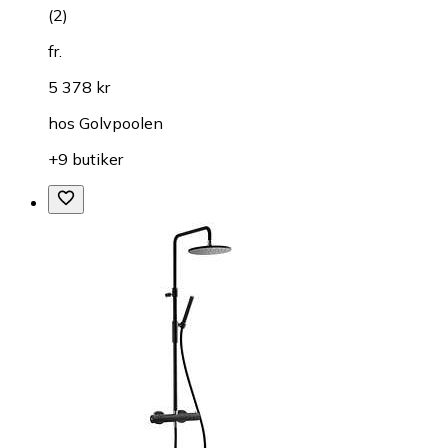
(
2
)
fr.
5 378 kr
hos
Golvpoolen
+9 butiker