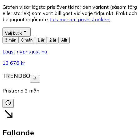
Grafen visar lägsta pris över tid för den variant (såsom färg
eller storlek) som varit billigast vid varje tidpunkt. Frakt och
begagnat ingår inte.
Läs mer om prishistoriken.
Välj butik
3 mån
6 mån
1 år
2 år
Allt
Lägst nypris just nu
13 676 kr
Pristrend
3
mån
Fallande