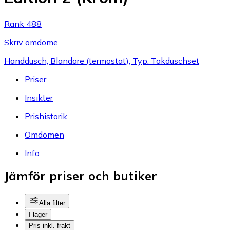
Rank 488
Skriv omdöme
Handdusch, Blandare (termostat), Typ: Takduschset
Priser
Insikter
Prishistorik
Omdömen
Info
Jämför priser och butiker
Alla filter
I lager
Pris inkl. frakt