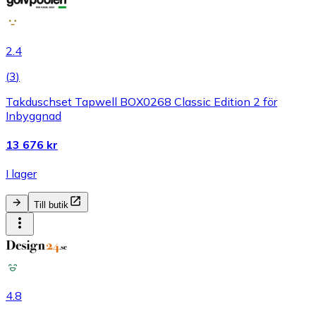
2.4
(
3
)
Takduschset Tapwell BOX0268 Classic Edition 2 för
Inbyggnad
13 676 kr
I lager
Till butik
4.8