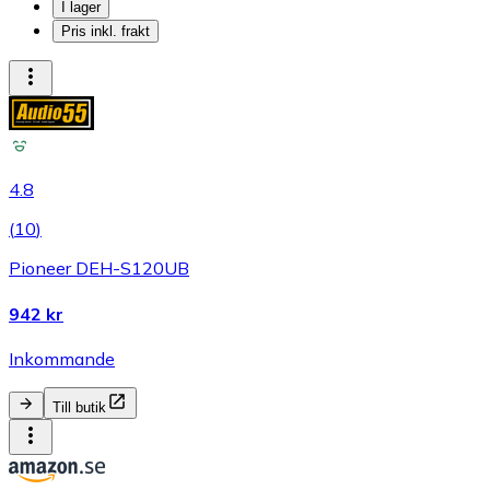
I lager
Pris inkl. frakt
4.8
(
10
)
Pioneer DEH-S120UB
942 kr
Inkommande
Till butik