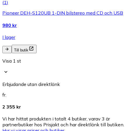
(
1
)
Pioneer DEH-S120UB 1-DIN bilstereo med CD och USB
980 kr
I lager
Till butik
Visa 1 st
Erbjudande utan direktlänk
fr.
2 355 kr
Vi har hittat produkten i totalt 4 butiker, varav 3 är
partnerbutiker hos Prisjakt och har direktlänk till butiken.
Hur vi visar priser och butiker.