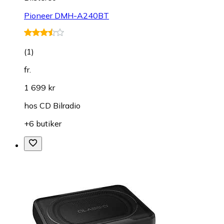
Pioneer DMH-A240BT
(
1
)
fr.
1 699 kr
hos
CD Bilradio
+6 butiker