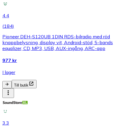
4.4
(
184
)
Pioneer DEH-S120UB 1DIN RDS-bilradio med röd
knappbelysning, display vit, Android-stöd, 5-bands
equalizer, CD, MP3, USB, AUX-ingång, ARC-app
977 kr
I lager
Till butik
3.3