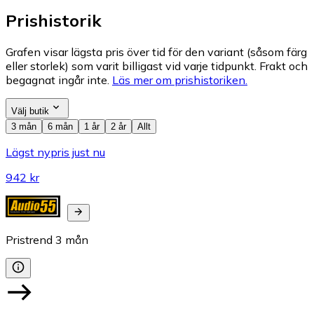
Prishistorik
Grafen visar lägsta pris över tid för den variant (såsom färg
eller storlek) som varit billigast vid varje tidpunkt. Frakt och
begagnat ingår inte.
Läs mer om prishistoriken.
Välj butik
3 mån
6 mån
1 år
2 år
Allt
Lägst nypris just nu
942 kr
Pristrend
3
mån