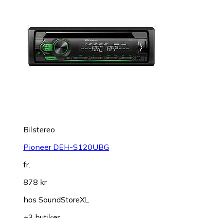
Bilstereo
Pioneer DEH-S120UBG
fr.
878 kr
hos
SoundStoreXL
+3 butiker