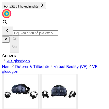
Fortsätt till huvudinnehåll
Sök
Annons
VR-glasögon
Hem
Datorer & Tillbehör
Virtual Reality (VR)
VR-
glasögon