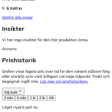
fr.
6 040 kr
Jämför alla priser
Insikter
Vi har inga insikter för den här produkten ännu.
Annons
Prishistorik
Grafen visar lägsta pris över tid för den variant (såsom färg
eller storlek) som varit billigast vid varje tidpunkt. Frakt och
begagnat ingår inte.
Läs mer om prishistoriken.
Välj butik
3 mån
6 mån
1 år
2 år
Allt
Lägst nypris just nu