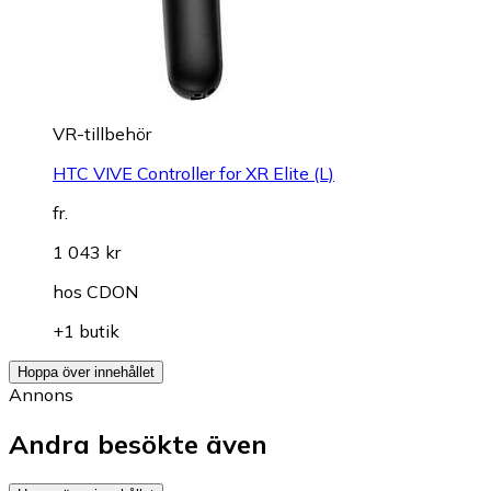
VR-tillbehör
HTC VIVE Controller for XR Elite (L)
fr.
1 043 kr
hos
CDON
+1 butik
Hoppa över innehållet
Annons
Andra besökte även