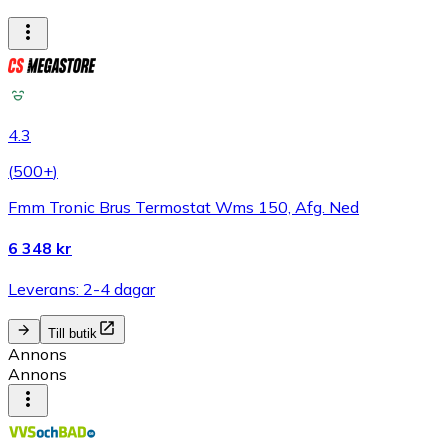
4.3
(
500+
)
Fmm Tronic Brus Termostat Wms 150, Afg. Ned
6 348 kr
Leverans: 2-4 dagar
Till butik
Annons
Annons