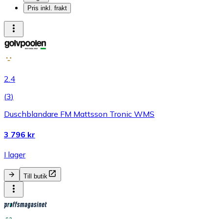
Pris inkl. frakt
2.4
(
3
)
Duschblandare FM Mattsson Tronic WMS
3 796 kr
I lager
Till butik