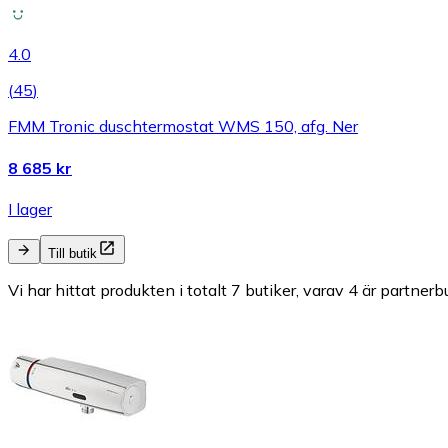
4.0
(
45
)
FMM Tronic duschtermostat WMS 150, afg. Ner
8 685 kr
I lager
Till butik
Vi har hittat produkten i totalt 7 butiker, varav 4 är partnerbu