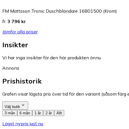
FM Mattsson Tronic Duschblandare 16801500 (Krom)
fr.
3 796 kr
Jämför alla priser
Insikter
Vi har inga insikter för den här produkten ännu.
Annons
Prishistorik
Grafen visar lägsta pris över tid för den variant (såsom färg e
Välj butik
3 mån
6 mån
1 år
2 år
Allt
Lägst nypris just nu