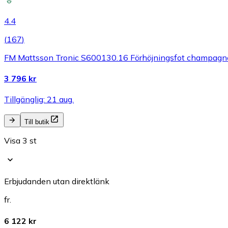
4.4
(
167
)
FM Mattsson Tronic S600130.16 Förhöjningsfot champagne, 
3 796 kr
Tillgänglig: 21 aug.
Till butik
Visa 3 st
Erbjudanden utan direktlänk
fr.
6 122 kr