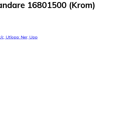
andare 16801500 (Krom)
c/c, Utlopp: Ner, Upp