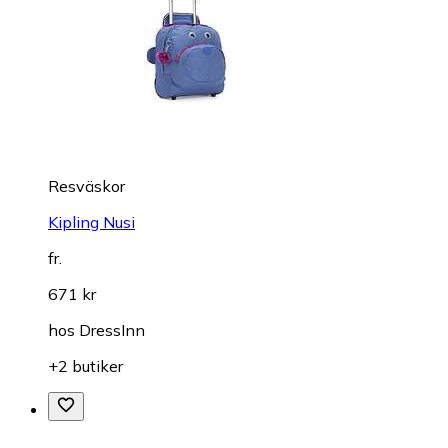
Resväskor
Kipling Nusi
fr.
671 kr
hos
DressInn
+2 butiker