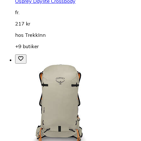
Osprey Daylite Crossbody
fr.
217 kr
hos
TrekkInn
+9 butiker