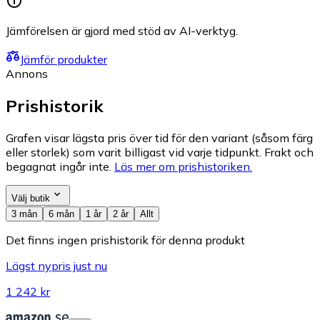
Jämförelsen är gjord med stöd av AI-verktyg.
Jämför produkter
Annons
Prishistorik
Grafen visar lägsta pris över tid för den variant (såsom färg
eller storlek) som varit billigast vid varje tidpunkt. Frakt och
begagnat ingår inte.
Läs mer om prishistoriken.
Välj butik
3 mån
6 mån
1 år
2 år
Allt
Det finns ingen prishistorik för denna produkt
Lägst nypris just nu
1 242 kr