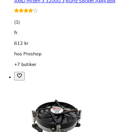
AMD Ryzen 3 3200G 3,6GHz Socket AM4 Box
(
1
)
fr.
612 kr
hos
Proshop
+7 butiker