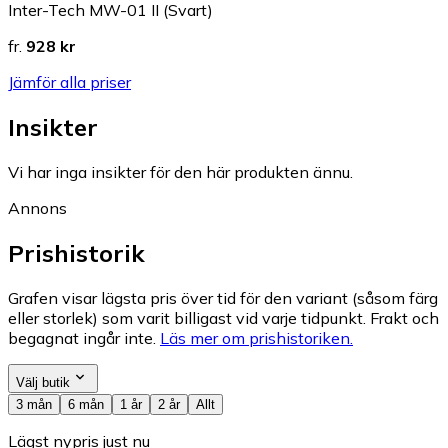
Inter-Tech MW-01 II (Svart)
fr.
928 kr
Jämför alla priser
Insikter
Vi har inga insikter för den här produkten ännu.
Annons
Prishistorik
Grafen visar lägsta pris över tid för den variant (såsom färg
eller storlek) som varit billigast vid varje tidpunkt. Frakt och
begagnat ingår inte.
Läs mer om prishistoriken.
Välj butik
3 mån
6 mån
1 år
2 år
Allt
Lägst nypris just nu