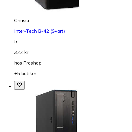
Chassi
Inter-Tech B-42 (Svart)
fr.
322 kr
hos
Proshop
+5 butiker