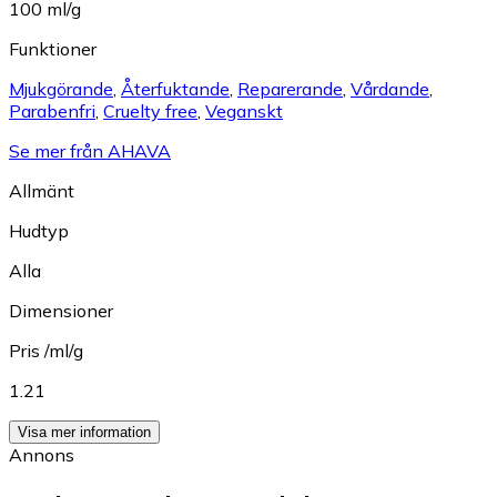
100 ml/g
Funktioner
Mjukgörande
,
Återfuktande
,
Reparerande
,
Vårdande
,
Parabenfri
,
Cruelty free
,
Veganskt
Se mer från AHAVA
Allmänt
Hudtyp
Alla
Dimensioner
Pris /ml/g
1.21
Visa mer information
Annons