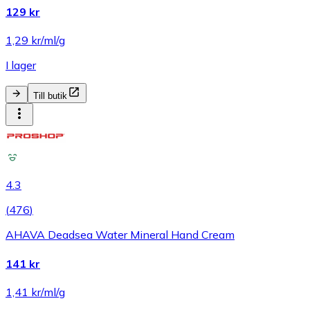
129 kr
1,29 kr/ml/g
I lager
Till butik
4.3
(
476
)
AHAVA Deadsea Water Mineral Hand Cream
141 kr
1,41 kr/ml/g