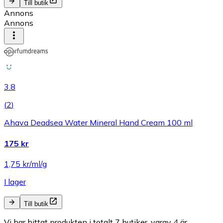
Till butik
Annons
Annons
3.8
(
2
)
Ahava Deadsea Water Mineral Hand Cream 100 ml
175 kr
1,75 kr/ml/g
I lager
Till butik
Vi har hittat produkten i totalt 7 butiker, varav 4 är