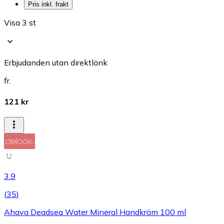
Pris inkl. frakt
Visa 3 st
Erbjudanden utan direktlänk
fr.
121 kr
3.9
(
35
)
Ahava Deadsea Water Mineral Handkräm 100 ml