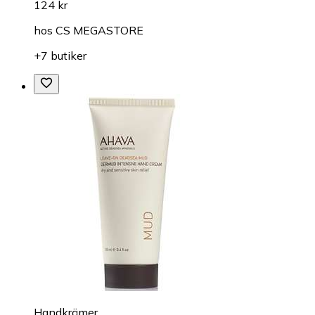
124 kr
hos
CS MEGASTORE
+7 butiker
Handkrämer