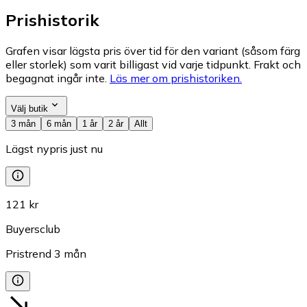
Prishistorik
Grafen visar lägsta pris över tid för den variant (såsom färg
eller storlek) som varit billigast vid varje tidpunkt. Frakt och
begagnat ingår inte.
Läs mer om prishistoriken.
Välj butik
3 mån
6 mån
1 år
2 år
Allt
Lägst nypris just nu
121 kr
Buyersclub
Pristrend
3
mån