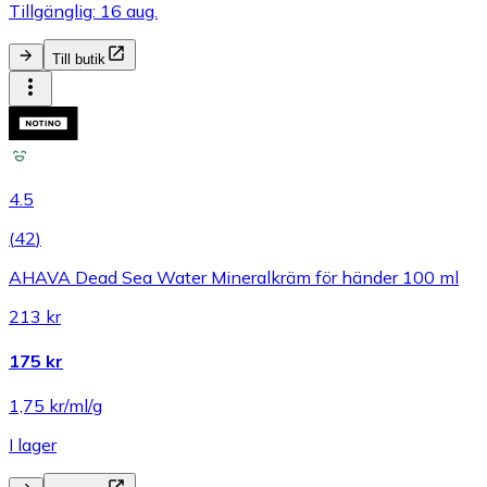
Tillgänglig: 16 aug.
Till butik
4.5
(
42
)
AHAVA Dead Sea Water Mineralkräm för händer 100 ml
213 kr
175 kr
1,75 kr/ml/g
I lager