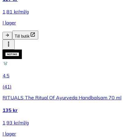
1,81 kr/ml/g
I lager
Till butik
4.5
(
41
)
RITUALS The Ritual Of Ayurveda Handbalsam 70 ml
135 kr
1,93 kr/ml/g
I lager