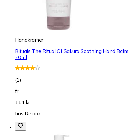
Handkrämer
Rituals The Ritual Of Sakura Soothing Hand Balm
70ml
(
1
)
fr.
114 kr
hos
Deloox