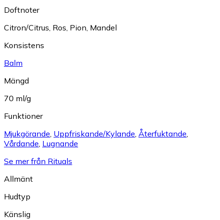
Doftnoter
Citron/Citrus
,
Ros
,
Pion
,
Mandel
Konsistens
Balm
Mängd
70 ml/g
Funktioner
Mjukgörande
,
Uppfriskande/Kylande
,
Återfuktande
,
Vårdande
,
Lugnande
Se mer från Rituals
Allmänt
Hudtyp
Känslig