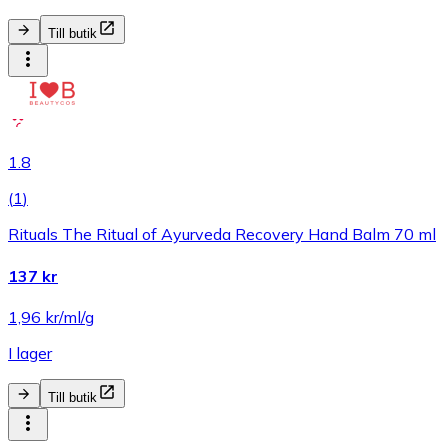
Till butik
1.8
(
1
)
Rituals The Ritual of Ayurveda Recovery Hand Balm 70 ml
137 kr
1,96 kr/ml/g
I lager
Till butik