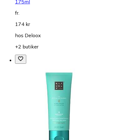
175ml
fr.
174 kr
hos
Deloox
+2 butiker