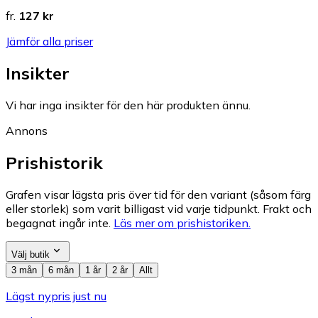
fr.
127 kr
Jämför alla priser
Insikter
Vi har inga insikter för den här produkten ännu.
Annons
Prishistorik
Grafen visar lägsta pris över tid för den variant (såsom färg
eller storlek) som varit billigast vid varje tidpunkt. Frakt och
begagnat ingår inte.
Läs mer om prishistoriken.
Välj butik
3 mån
6 mån
1 år
2 år
Allt
Lägst nypris just nu