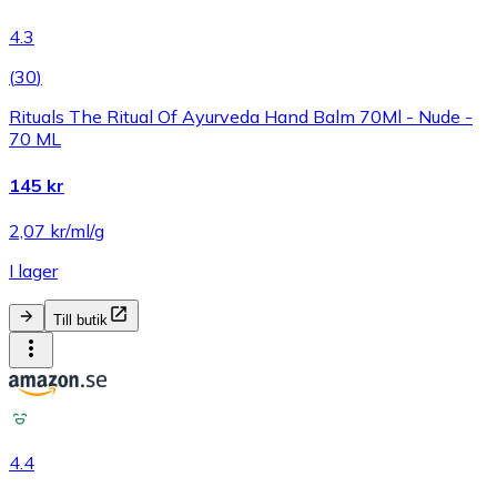
4.3
(
30
)
Rituals The Ritual Of Ayurveda Hand Balm 70Ml - Nude -
70 ML
145 kr
2,07 kr/ml/g
I lager
Till butik
4.4