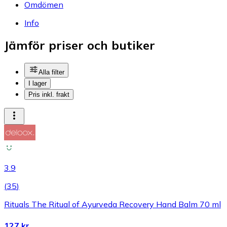
Omdömen
Info
Jämför priser och butiker
Alla filter
I lager
Pris inkl. frakt
3.9
(
35
)
Rituals The Ritual of Ayurveda Recovery Hand Balm 70 ml
127 kr