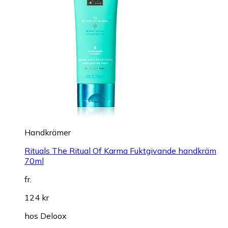
Handkrämer
Rituals The Ritual Of Karma Fuktgivande handkräm
70ml
fr.
124 kr
hos
Deloox