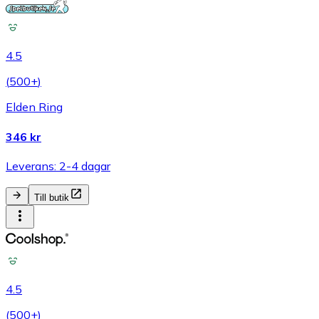
4.5
(
500+
)
Elden Ring
346 kr
Leverans: 2-4 dagar
Till butik
4.5
(
500+
)