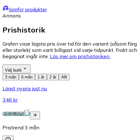
Jämför produkter
Annons
Prishistorik
Grafen visar lägsta pris över tid för den variant (såsom färg
eller storlek) som varit billigast vid varje tidpunkt. Frakt och
begagnat ingår inte.
Läs mer om prishistoriken.
Välj butik
3 mån
6 mån
1 år
2 år
Allt
Lägst nypris just nu
346 kr
Pristrend
3
mån