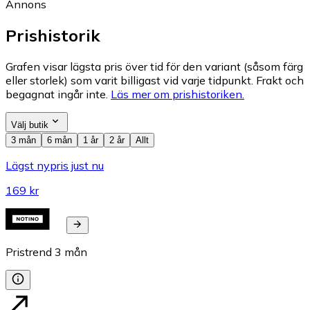
Annons
Prishistorik
Grafen visar lägsta pris över tid för den variant (såsom färg
eller storlek) som varit billigast vid varje tidpunkt. Frakt och
begagnat ingår inte.
Läs mer om prishistoriken.
Välj butik
3 mån
6 mån
1 år
2 år
Allt
Lägst nypris just nu
169 kr
Pristrend
3
mån