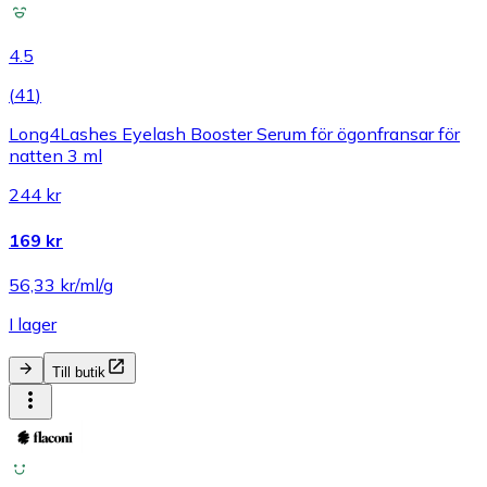
4.5
(
41
)
Long4Lashes Eyelash Booster Serum för ögonfransar för
natten 3 ml
244 kr
169 kr
56,33 kr/ml/g
I lager
Till butik