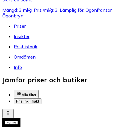
Mängd: 3 ml/g, Pris /ml/g: 3, Lämplig för: Ögonfransar,
Ögonbryn
Priser
Insikter
Prishistorik
Omdömen
Info
Jämför priser och butiker
Alla filter
Pris inkl. frakt