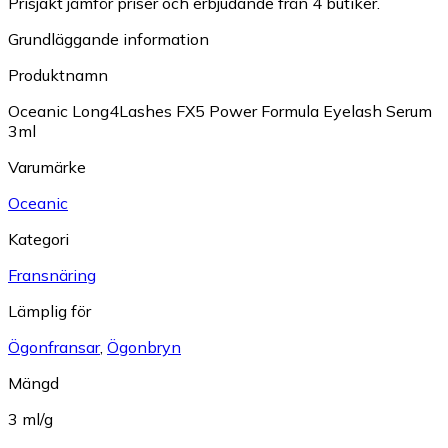
Prisjakt jämför priser och erbjudande från 4 butiker.
Grundläggande information
Produktnamn
Oceanic Long4Lashes FX5 Power Formula Eyelash Serum
3ml
Varumärke
Oceanic
Kategori
Fransnäring
Lämplig för
Ögonfransar
,
Ögonbryn
Mängd
3 ml/g