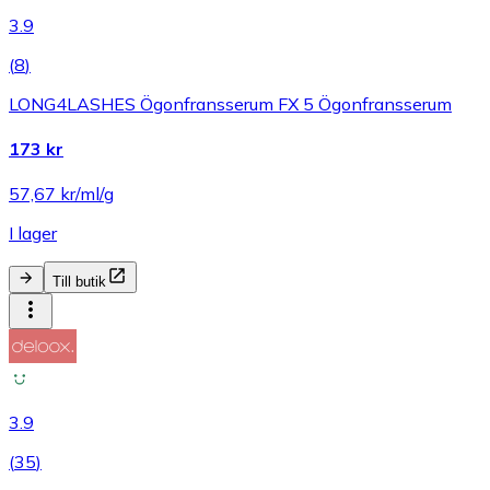
3.9
(
8
)
LONG4LASHES Ögonfransserum FX 5 Ögonfransserum
173 kr
57,67 kr/ml/g
I lager
Till butik
3.9
(
35
)