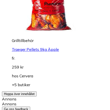
Grilltillbehör
Traeger Pellets 9kg Äpple
fr.
259 kr
hos
Cervera
+5 butiker
Hoppa över innehållet
Annons
Annons
Ge oss feedback