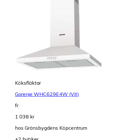
Köksfläktar
Gorenje WHC629E4W (Vit)
fr.
1 038 kr
hos
Gränsbygdens Köpcentrum
+2 butiker