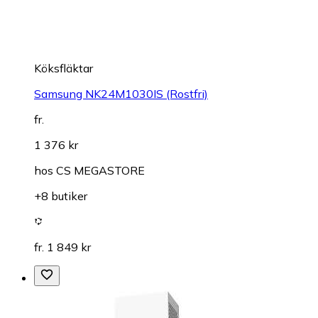
Köksfläktar
Samsung NK24M1030IS (Rostfri)
fr.
1 376 kr
hos
CS MEGASTORE
+8 butiker
fr. 1 849 kr