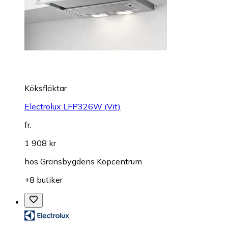
Köksfläktar
Electrolux LFP326W (Vit)
fr.
1 908 kr
hos
Gränsbygdens Köpcentrum
+8 butiker