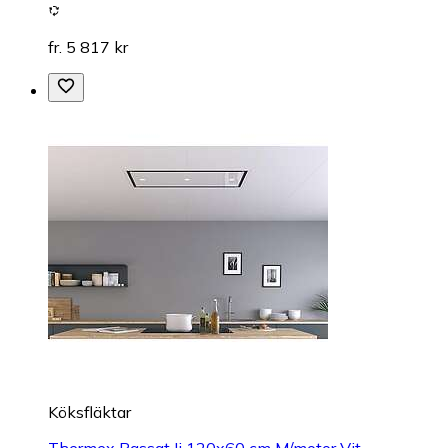
fr. 5 817 kr
Köksfläktar
Thermex Passat Ii 120x60 cm M/motor Vit