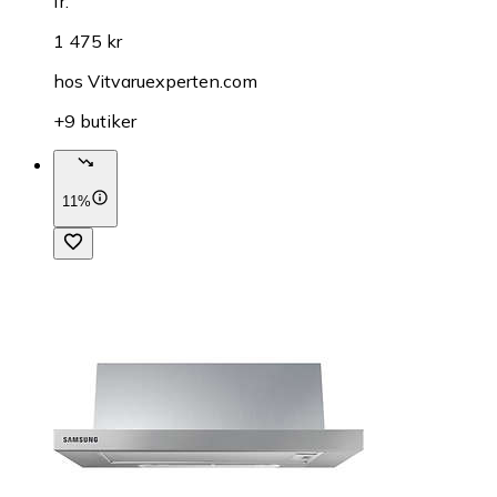
fr.
1 475 kr
hos
Vitvaruexperten.com
+9 butiker
11%