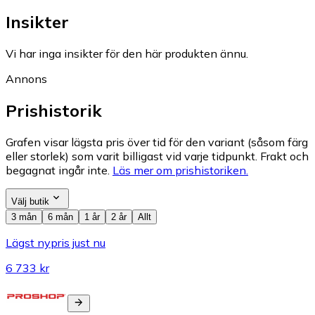
Insikter
Vi har inga insikter för den här produkten ännu.
Annons
Prishistorik
Grafen visar lägsta pris över tid för den variant (såsom färg
eller storlek) som varit billigast vid varje tidpunkt. Frakt och
begagnat ingår inte.
Läs mer om prishistoriken.
Välj butik
3 mån
6 mån
1 år
2 år
Allt
Lägst nypris just nu
6 733 kr