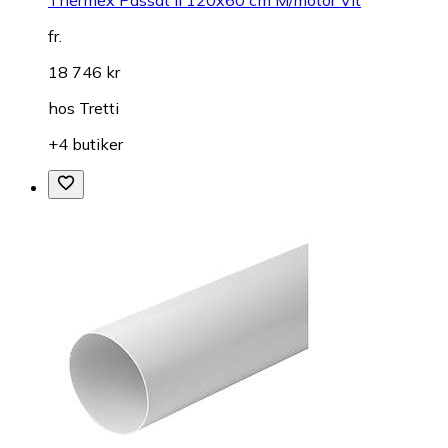
fr.
18 746 kr
hos
Tretti
+4 butiker