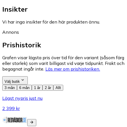
Insikter
Vi har inga insikter för den här produkten ännu.
Annons
Prishistorik
Grafen visar lägsta pris över tid för den variant (såsom färg
eller storlek) som varit billigast vid varje tidpunkt. Frakt och
begagnat ingår inte.
Läs mer om prishistoriken.
Välj butik
3 mån
6 mån
1 år
2 år
Allt
Lägst nypris just nu
2 399 kr