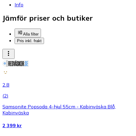
Info
Jämför priser och butiker
Alla filter
Pris inkl. frakt
2.8
(
2
)
Samsonite Popsoda 4-hjul 55cm - Kabinväska Blå,
Kabinväska
2 399 kr