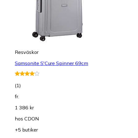
Resväskor
Samsonite S'Cure Spinner 69cm
(
1
)
fr.
1 386 kr
hos
CDON
+5 butiker