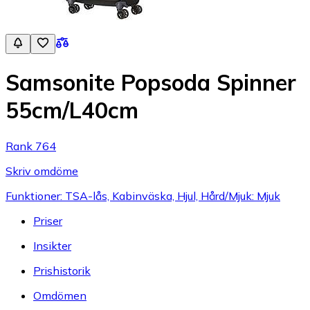
Samsonite Popsoda Spinner
55cm/L40cm
Rank 764
Skriv omdöme
Funktioner: TSA-lås, Kabinväska, Hjul, Hård/Mjuk: Mjuk
Priser
Insikter
Prishistorik
Omdömen