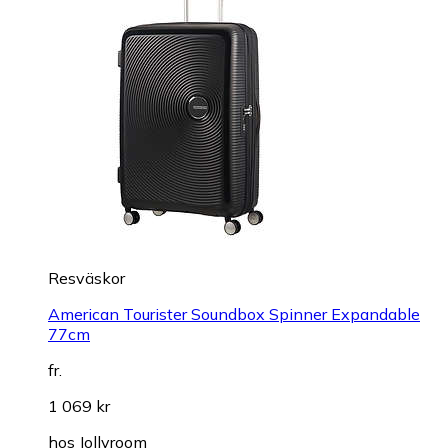
Resväskor
American Tourister Soundbox Spinner Expandable
77cm
fr.
1 069 kr
hos
Jollyroom