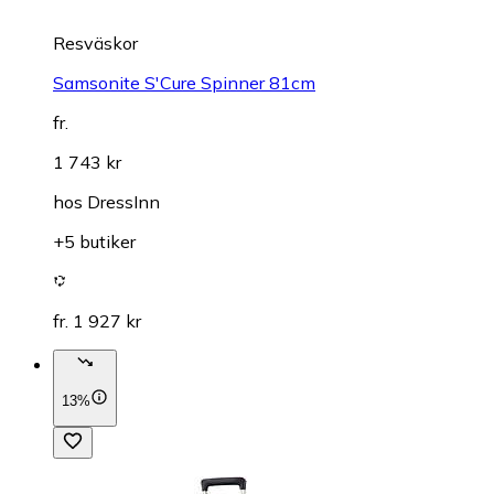
Resväskor
Samsonite S'Cure Spinner 81cm
fr.
1 743 kr
hos
DressInn
+5 butiker
fr. 1 927 kr
13%