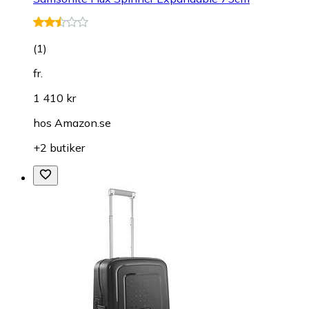
(
1
)
fr.
1 410 kr
hos
Amazon.se
+2 butiker