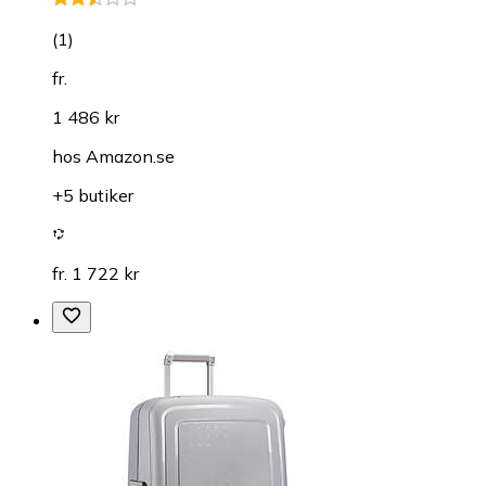
(
1
)
fr.
1 486 kr
hos
Amazon.se
+5 butiker
fr. 1 722 kr