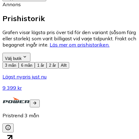
Annons
Prishistorik
Grafen visar lägsta pris över tid för den variant (såsom färg
eller storlek) som varit billigast vid varje tidpunkt. Frakt och
begagnat ingår inte.
Läs mer om prishistoriken.
Välj butik
3 mån
6 mån
1 år
2 år
Allt
Lägst nypris just nu
9 399 kr
Pristrend
3
mån