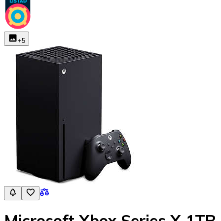
+
5
Microsoft Xbox Series X 1TB