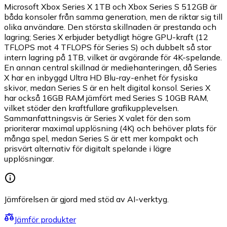
Microsoft Xbox Series X 1TB och Xbox Series S 512GB är
båda konsoler från samma generation, men de riktar sig till
olika användare. Den största skillnaden är prestanda och
lagring; Series X erbjuder betydligt högre GPU-kraft (12
TFLOPS mot 4 TFLOPS för Series S) och dubbelt så stor
intern lagring på 1TB, vilket är avgörande för 4K-spelande.
En annan central skillnad är mediehanteringen, då Series
X har en inbyggd Ultra HD Blu-ray-enhet för fysiska
skivor, medan Series S är en helt digital konsol. Series X
har också 16GB RAM jämfört med Series S 10GB RAM,
vilket stöder den kraftfullare grafikupplevelsen.
Sammanfattningsvis är Series X valet för den som
prioriterar maximal upplösning (4K) och behöver plats för
många spel, medan Series S är ett mer kompakt och
prisvärt alternativ för digitalt spelande i lägre
upplösningar.
Jämförelsen är gjord med stöd av AI-verktyg.
Jämför produkter