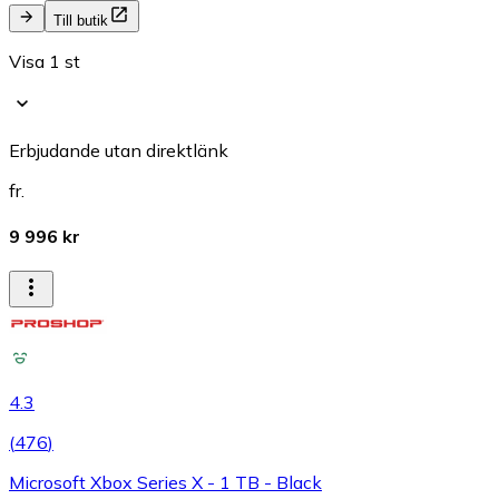
Till butik
Visa 1 st
Erbjudande utan direktlänk
fr.
9 996 kr
4.3
(
476
)
Microsoft Xbox Series X - 1 TB - Black