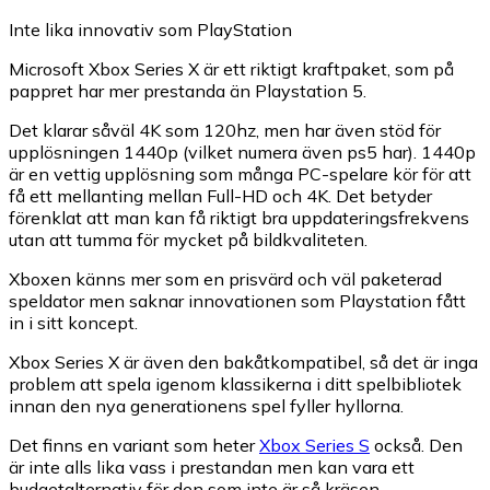
Inte lika innovativ som PlayStation
Microsoft Xbox Series X är ett riktigt kraftpaket, som på
pappret har mer prestanda än Playstation 5.
Det klarar såväl 4K som 120hz, men har även stöd för
upplösningen 1440p (vilket numera även ps5 har). 1440p
är en vettig upplösning som många PC-spelare kör för att
få ett mellanting mellan Full-HD och 4K. Det betyder
förenklat att man kan få riktigt bra uppdateringsfrekvens
utan att tumma för mycket på bildkvaliteten.
Xboxen känns mer som en prisvärd och väl paketerad
speldator men saknar innovationen som Playstation fått
in i sitt koncept.
Xbox Series X är även den bakåtkompatibel, så det är inga
problem att spela igenom klassikerna i ditt spelbibliotek
innan den nya generationens spel fyller hyllorna.
Det finns en variant som heter
Xbox Series S
också. Den
är inte alls lika vass i prestandan men kan vara ett
budgetalternativ för den som inte är så kräsen.