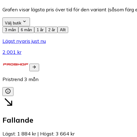
Grafen visar lägsta pris över tid för den variant (såsom färg e
Välj butik
3 mån
6 mån
1 år
2 år
Allt
Lägst nypris just nu
2 001 kr
Pristrend
3
mån
Fallande
Lägst
:
1 884 kr
|
Högst
:
3 664 kr