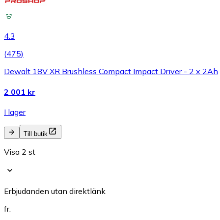
4.3
(
475
)
Dewalt 18V XR Brushless Compact Impact Driver - 2 x 2Ah
2 001 kr
I lager
Till butik
Visa 2 st
Erbjudanden utan direktlänk
fr.