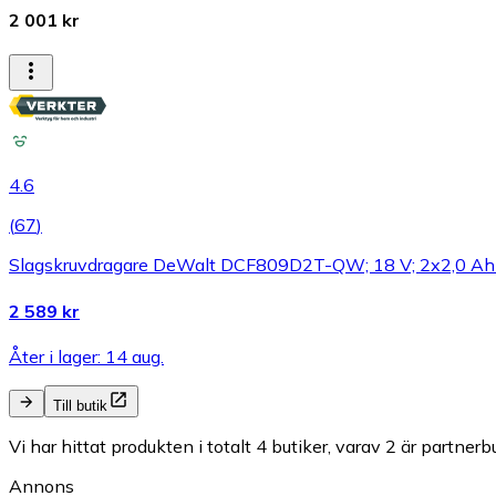
2 001 kr
4.6
(
67
)
Slagskruvdragare DeWalt DCF809D2T-QW; 18 V; 2x2,0 Ah 
2 589 kr
Åter i lager: 14 aug.
Till butik
Vi har hittat produkten i totalt 4 butiker, varav 2 är partnerbu
Annons