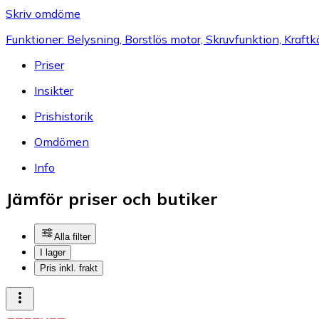
Skriv omdöme
Funktioner: Belysning, Borstlös motor, Skruvfunktion, Kraftkä
Priser
Insikter
Prishistorik
Omdömen
Info
Jämför priser och butiker
Alla filter
I lager
Pris inkl. frakt