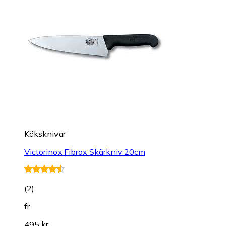
Köksknivar
Victorinox Fibrox Skärkniv 20cm
(
2
)
fr.
495 kr