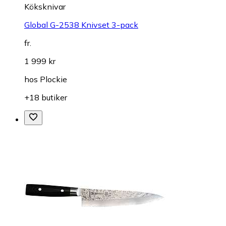
Köksknivar
Global G-2538 Knivset 3-pack
fr.
1 999 kr
hos
Plockie
+18 butiker