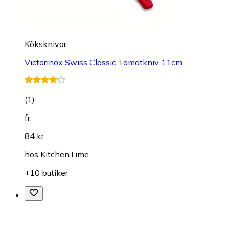
Köksknivar
Victorinox Swiss Classic Tomatkniv 11cm
(
1
)
fr.
84 kr
hos
KitchenTime
+10 butiker