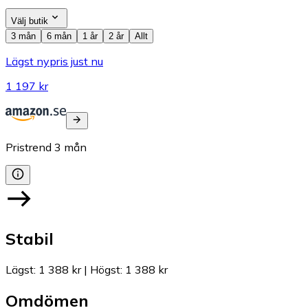
Välj butik
3 mån
6 mån
1 år
2 år
Allt
Lägst nypris just nu
1 197 kr
Pristrend
3
mån
Stabil
Lägst
:
1 388 kr
|
Högst
:
1 388 kr
Omdömen