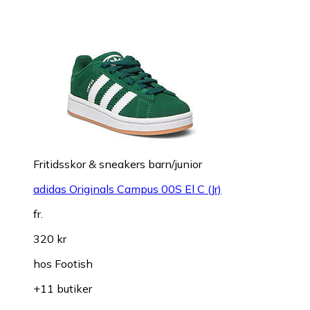
Fritidsskor & sneakers barn/junior
adidas Originals Campus 00S El C (Jr)
fr.
320 kr
hos
Footish
+11 butiker