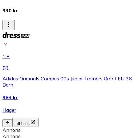
930 kr
1.8
(
2
)
Adidas Originals Campus 00s Junior Trainers Grönt EU 36
Barn
983 kr
I lager
Till butik
Annons
Annons