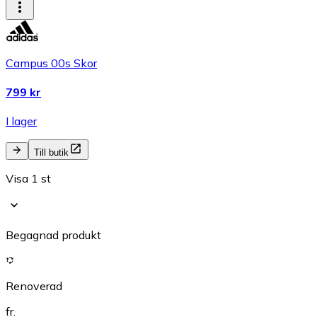
Campus 00s Skor
799 kr
I lager
Till butik
Visa 1 st
Begagnad produkt
Renoverad
fr.