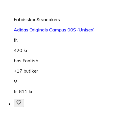
Fritidsskor & sneakers
Adidas Originals Campus 00S (Unisex)
fr.
420 kr
hos
Footish
+17 butiker
fr. 611 kr