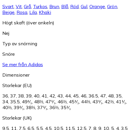
Svart
,
Vit
,
Grå
,
Turkos
,
Brun
,
Blå
,
Röd
,
Gul
,
Orange
,
Grön
,
Beige
,
Rosa
,
Lila
,
Khaki
Högt skaft (över ankeln)
Nej
Typ av snörning
Snöre
Se mer från Adidas
Dimensioner
Storlekar (EU)
36
,
37
,
38
,
39
,
40
,
41
,
42
,
43
,
44
,
45
,
46
,
36.5
,
47
,
48
,
35
,
34
,
35.5
,
49¹⁄₃
,
48⅔
,
47¹⁄₃
,
46⅔
,
45¹⁄₃
,
44⅔
,
43¹⁄₃
,
42⅔
,
41¹⁄₃
,
40⅔
,
39¹⁄₃
,
38⅔
,
37¹⁄₃
,
36⅔
,
35¹⁄₃
Storlekar (UK)
9.5
,
11
,
7.5
,
6.5
,
5.5
,
4.5
,
10.5
,
11.5
,
12.5
,
7
,
8
,
9
,
10
,
5
,
4
,
3.5