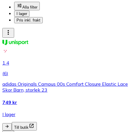
Alla filter
I lager
Pris inkl. frakt
1.4
(
6
)
adidas Originals Campus 00s Comfort Closure Elastic Lace
Skor Barn, storlek 23
749 kr
I lager
Till butik