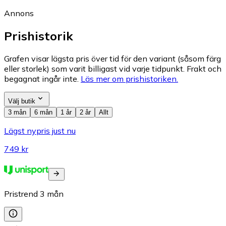
Annons
Prishistorik
Grafen visar lägsta pris över tid för den variant (såsom färg
eller storlek) som varit billigast vid varje tidpunkt. Frakt och
begagnat ingår inte.
Läs mer om prishistoriken.
Välj butik
3 mån
6 mån
1 år
2 år
Allt
Lägst nypris just nu
749 kr
Pristrend
3
mån