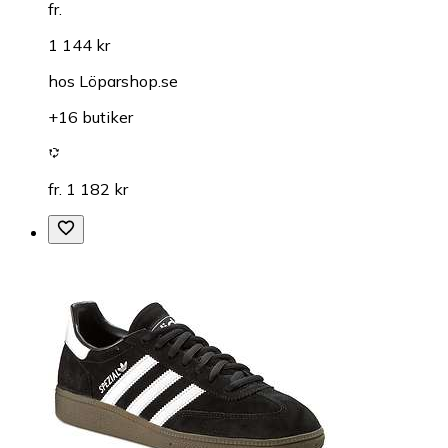
fr.
1 144 kr
hos
Löparshop.se
+16 butiker
fr. 1 182 kr