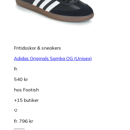
Fritidsskor & sneakers
Adidas Originals Samba OG (Unisex)
fr.
540 kr
hos
Footish
+15 butiker
fr. 796 kr