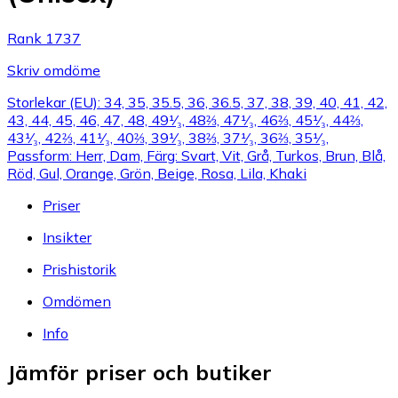
Rank 1737
Skriv omdöme
Storlekar (EU): 34, 35, 35.5, 36, 36.5, 37, 38, 39, 40, 41, 42,
43, 44, 45, 46, 47, 48, 49¹⁄₃, 48⅔, 47¹⁄₃, 46⅔, 45¹⁄₃, 44⅔,
43¹⁄₃, 42⅔, 41¹⁄₃, 40⅔, 39¹⁄₃, 38⅔, 37¹⁄₃, 36⅔, 35¹⁄₃,
Passform: Herr, Dam, Färg: Svart, Vit, Grå, Turkos, Brun, Blå,
Röd, Gul, Orange, Grön, Beige, Rosa, Lila, Khaki
Priser
Insikter
Prishistorik
Omdömen
Info
Jämför priser och butiker