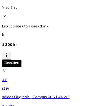
Visa 1 st
Erbjudande utan direktlänk
fr.
1 300 kr
4.0
(
19
)
adidas Originals | Campus 00S | 44 2/3