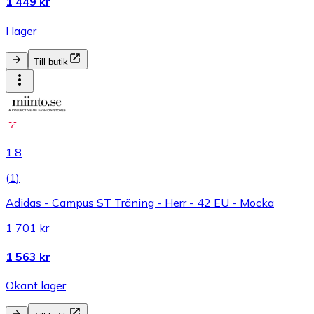
1 449 kr
I lager
Till butik
1.8
(
1
)
Adidas - Campus ST Träning - Herr - 42 EU - Mocka
1 701 kr
1 563 kr
Okänt lager