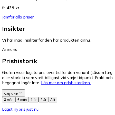
fr.
439 kr
Jämför alla priser
Insikter
Vi har inga insikter för den här produkten ännu.
Annons
Prishistorik
Grafen visar lägsta pris över tid för den variant (såsom färg
eller storlek) som varit billigast vid varje tidpunkt. Frakt och
begagnat ingår inte.
Läs mer om prishistoriken.
Välj butik
3 mån
6 mån
1 år
2 år
Allt
Lägst nypris just nu