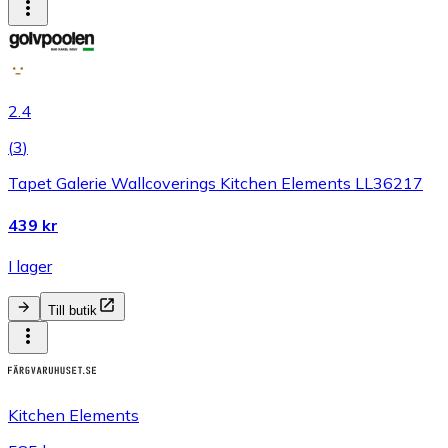
2.4
(
3
)
Tapet Galerie Wallcoverings Kitchen Elements LL36217
439 kr
I lager
Till butik
Kitchen Elements