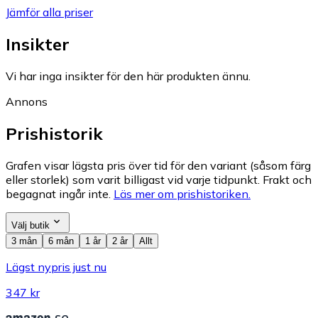
Jämför alla priser
Insikter
Vi har inga insikter för den här produkten ännu.
Annons
Prishistorik
Grafen visar lägsta pris över tid för den variant (såsom färg
eller storlek) som varit billigast vid varje tidpunkt. Frakt och
begagnat ingår inte.
Läs mer om prishistoriken.
Välj butik
3 mån
6 mån
1 år
2 år
Allt
Lägst nypris just nu
347 kr