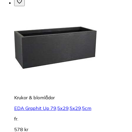
Krukor & blomlådor
EDA Graphit Up 79,5x29,5x29,5cm
fr.
578 kr