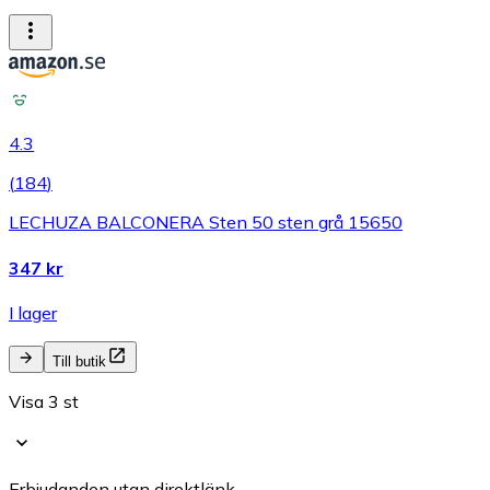
4.3
(
184
)
LECHUZA BALCONERA Sten 50 sten grå 15650
347 kr
I lager
Till butik
Visa 3 st
Erbjudanden utan direktlänk