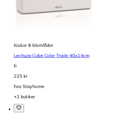
Krukor & blomlådor
Lechuza Cube Color Triple 40x14cm
fr.
225 kr
hos
Stayhome
+2 butiker