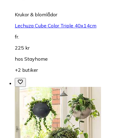
Krukor & blomlådor
Lechuza Cube Color Triple 40x14cm
fr.
225 kr
hos
Stayhome
+2 butiker