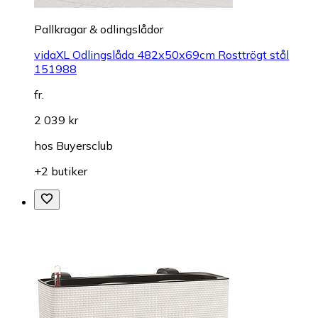
Pallkragar & odlingslådor
vidaXL Odlingslåda 482x50x69cm Rosttrögt stål
151988
fr.
2 039 kr
hos
Buyersclub
+2 butiker