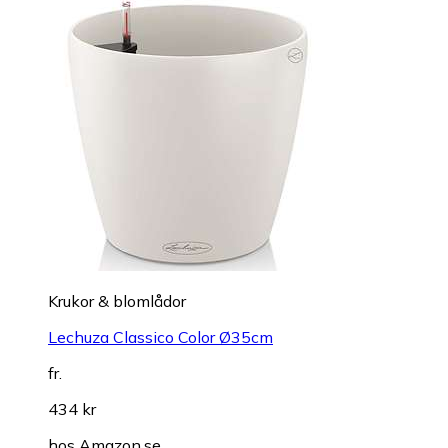
Krukor & blomlådor
Lechuza Classico Color Ø35cm
fr.
434 kr
hos
Amazon.se