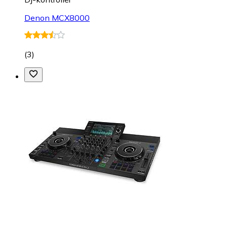
Denon MCX8000
(
3
)