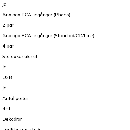
Ja
Analoga RCA-ingångar (Phono)
2 par
Analoga RCA-ingångar (Standard/CD/Line)
4 par
Stereokanaler ut
Ja
USB
Ja
Antal portar
4 st
Dekodrar
Ljudfiler som stöds