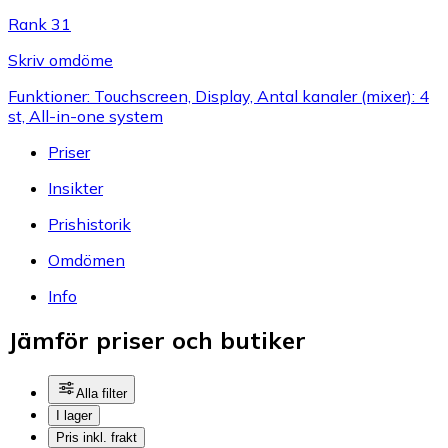
Rank 31
Skriv omdöme
Funktioner: Touchscreen, Display, Antal kanaler (mixer): 4
st, All-in-one system
Priser
Insikter
Prishistorik
Omdömen
Info
Jämför priser och butiker
Alla filter
I lager
Pris inkl. frakt