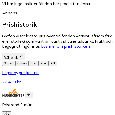
Vi har inga insikter för den här produkten ännu.
Annons
Prishistorik
Grafen visar lägsta pris över tid för den variant (såsom färg
eller storlek) som varit billigast vid varje tidpunkt. Frakt och
begagnat ingår inte.
Läs mer om prishistoriken.
Välj butik
3 mån
6 mån
1 år
2 år
Allt
Lägst nypris just nu
27 490 kr
Pristrend
3
mån