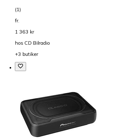
(
1
)
fr.
1 363 kr
hos
CD Bilradio
+3 butiker