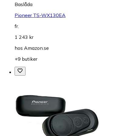
Baslåda
Pioneer TS-WX130EA
fr.
1 243 kr
hos
Amazon.se
+9 butiker