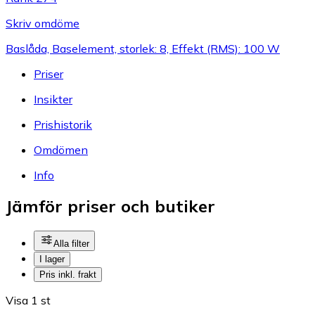
Skriv omdöme
Baslåda, Baselement, storlek: 8, Effekt (RMS): 100 W
Priser
Insikter
Prishistorik
Omdömen
Info
Jämför priser och butiker
Alla filter
I lager
Pris inkl. frakt
Visa 1 st