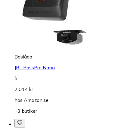
Baslåda
JBL BassPro Nano
fr.
2 014 kr
hos
Amazon.se
+3 butiker