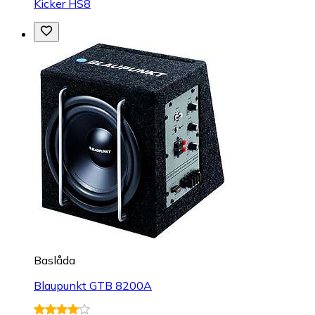
Kicker HS8
Baslåda
Blaupunkt GTB 8200A