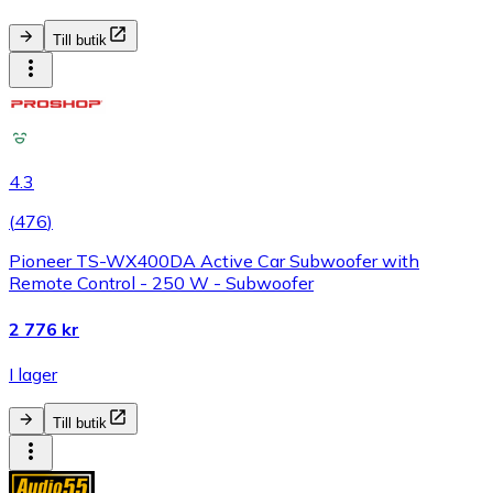
Till butik
4.3
(
476
)
Pioneer TS-WX400DA Active Car Subwoofer with
Remote Control - 250 W - Subwoofer
2 776 kr
I lager
Till butik