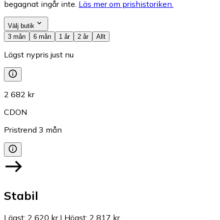
begagnat ingår inte.
Läs mer om prishistoriken.
Välj butik
3 mån
6 mån
1 år
2 år
Allt
Lägst nypris just nu
2 682 kr
CDON
Pristrend
3
mån
Stabil
Lägst
:
2 620 kr
|
Högst
:
2 817 kr