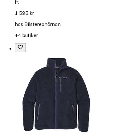
fr.
1 595 kr
hos
Bilstereohörnan
+4 butiker