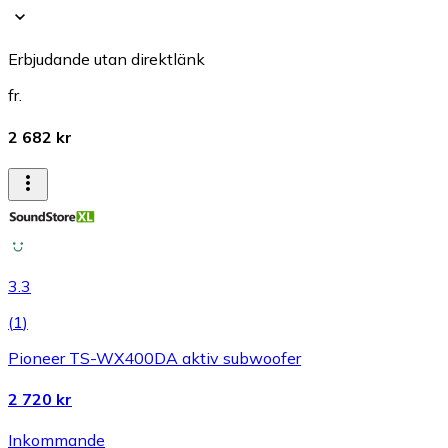
Erbjudande utan direktlänk
fr.
2 682 kr
3.3
(
1
)
Pioneer TS-WX400DA aktiv subwoofer
2 720 kr
Inkommande