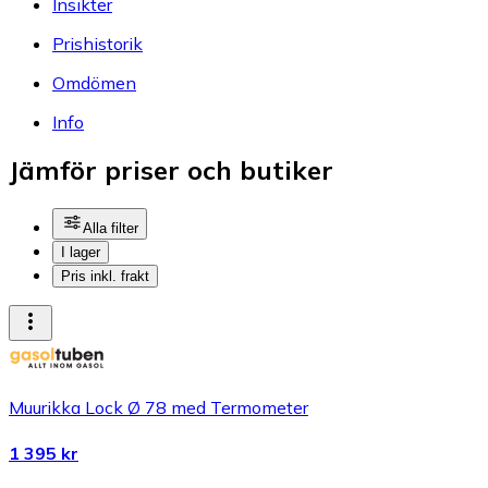
Insikter
Prishistorik
Omdömen
Info
Jämför priser och butiker
Alla filter
I lager
Pris inkl. frakt
Muurikka Lock Ø 78 med Termometer
1 395 kr