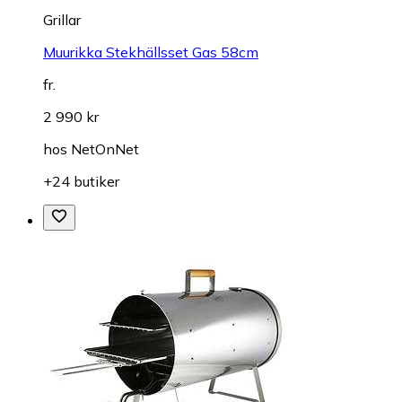
Grillar
Muurikka Stekhällsset Gas 58cm
fr.
2 990 kr
hos
NetOnNet
+24 butiker