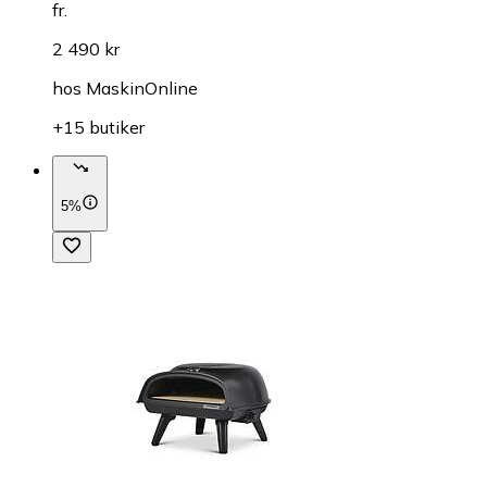
fr.
2 490 kr
hos
MaskinOnline
+15 butiker
5%