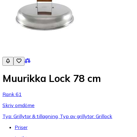
Muurikka Lock 78 cm
Rank 61
Skriv omdöme
Typ: Grillytor & tillagning, Typ av grillytor: Grillock
Priser