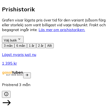
Prishistorik
Grafen visar lägsta pris över tid för den variant (såsom färg
eller storlek) som varit billigast vid varje tidpunkt. Frakt och
begagnat ingår inte.
Läs mer om prishistoriken.
Välj butik
3 mån
6 mån
1 år
2 år
Allt
Lägst nypris just nu
1 395 kr
Pristrend
3
mån