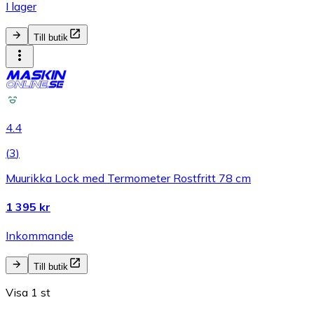
I lager
Till butik
4.4
(
3
)
Muurikka Lock med Termometer Rostfritt 78 cm
1 395 kr
Inkommande
Till butik
Visa 1 st