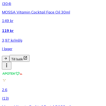
(
304
)
MOSSA Vitamin Cocktail Face Oil 30ml
149 kr
119 kr
3,97 kr/ml/g
I lager
Till butik
2.6
(
13
)