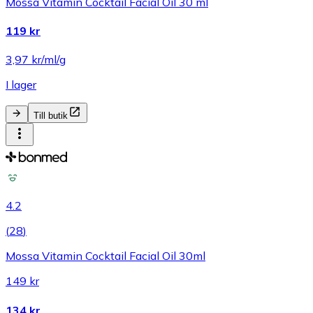
Mossa Vitamin Cocktail Facial Oil 30 ml
119 kr
3,97 kr/ml/g
I lager
Till butik
4.2
(
28
)
Mossa Vitamin Cocktail Facial Oil 30ml
149 kr
134 kr