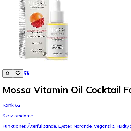
Mossa Vitamin Oil Cocktail F
Rank 62
Skriv omdöme
Funktioner: Återfuktande, Lyster, Närande, Veganskt, Hudtyp