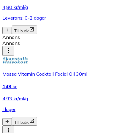
4,80 kr/ml/g
Leverans: 0-2 dagar
Till butik
Annons
Annons
Mossa Vitamin Cocktail Facial Oil 30ml
148 kr
4,93 kr/ml/g
I lager
Till butik