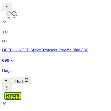
1.8
(
1
)
DEERHUNTER Strike Trousers: Pacific Blue / 58
699 kr
I lager
Till butik