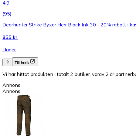
4.9
(
95
)
Deerhunter Strike Byxor Herr Black Ink 30 - 20% rabatt i k
855 kr
I lager
Till butik
Vi har hittat produkten i totalt 2 butiker, varav 2 är partnerbu
Annons
Annons