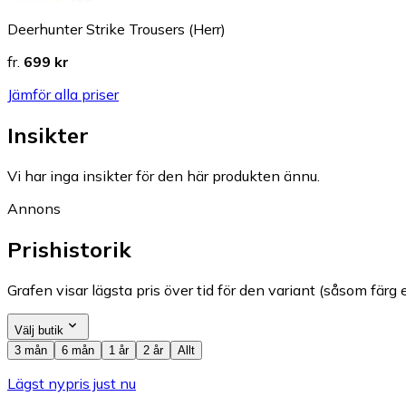
Deerhunter Strike Trousers (Herr)
fr.
699 kr
Jämför alla priser
Insikter
Vi har inga insikter för den här produkten ännu.
Annons
Prishistorik
Grafen visar lägsta pris över tid för den variant (såsom färg e
Välj butik
3 mån
6 mån
1 år
2 år
Allt
Lägst nypris just nu