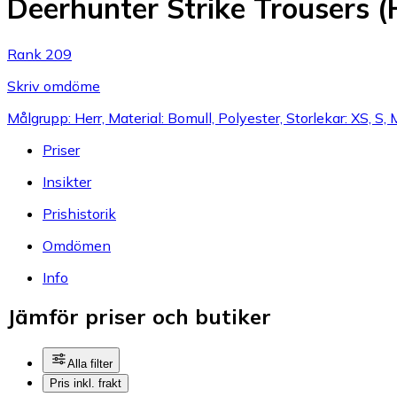
Deerhunter Strike Trousers (
Rank 209
Skriv omdöme
Målgrupp: Herr, Material: Bomull, Polyester, Storlekar: XS, S, 
Priser
Insikter
Prishistorik
Omdömen
Info
Jämför priser och butiker
Alla filter
Pris inkl. frakt