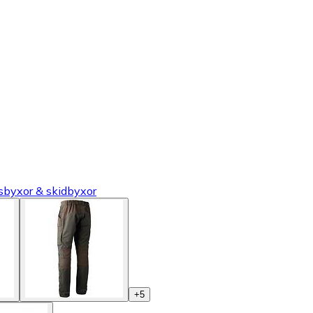
tsbyxor & skidbyxor
+
5