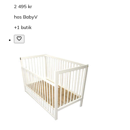
2 495 kr
hos
BabyV
+1 butik