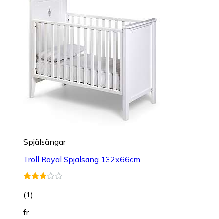
Spjälsängar
Troll Royal Spjälsäng 132x66cm
(
1
)
fr.