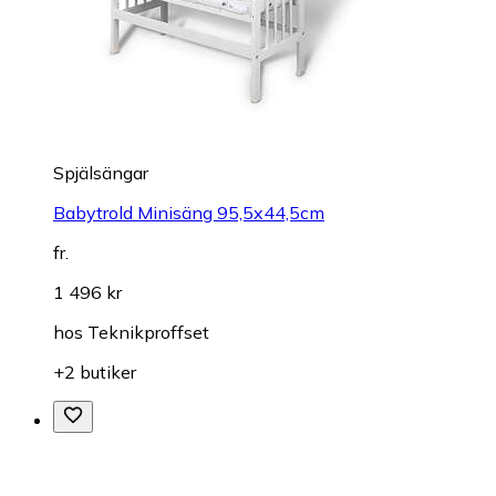
Spjälsängar
Babytrold Minisäng 95,5x44,5cm
fr.
1 496 kr
hos
Teknikproffset
+2 butiker