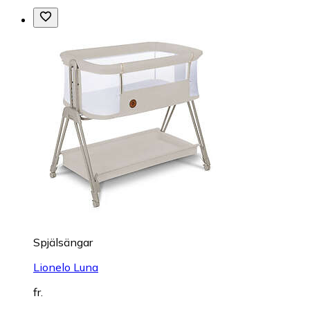
Spjälsängar
Lionelo Luna
fr.