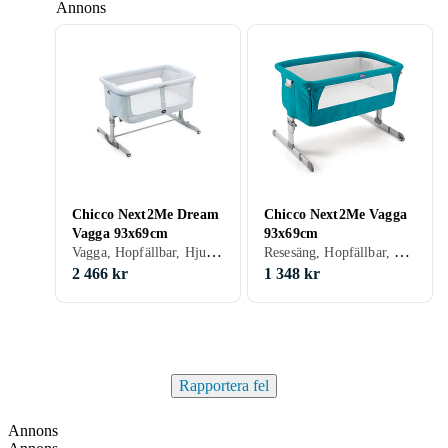
Annons
Chicco Next2Me Dream
Chicco Next2Me Vagga
Vagga 93x69cm
93x69cm
Vagga, Hopfällbar, Hjul, Gungfunktion, 69 cm, 93 cm
Resesäng, Hopfällbar, Hjul, Gungfunktion, Avtagbar sida, Höj- och sänkbar botten, 69 cm, 93 cm
2 466 kr
1 348 kr
Rapportera fel
Annons