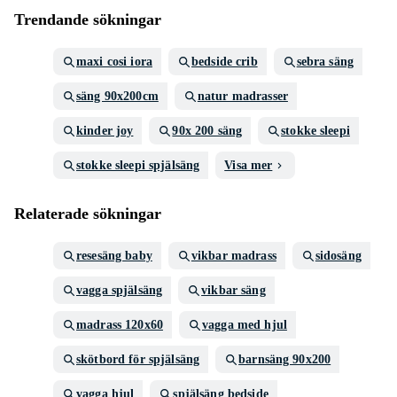
Trendande sökningar
maxi cosi iora
bedside crib
sebra säng
säng 90x200cm
natur madrasser
kinder joy
90x 200 säng
stokke sleepi
stokke sleepi spjälsäng
Visa mer
Relaterade sökningar
resesäng baby
vikbar madrass
sidosäng
vagga spjälsäng
vikbar säng
madrass 120x60
vagga med hjul
skötbord för spjälsäng
barnsäng 90x200
vagga hjul
spjälsäng bedside