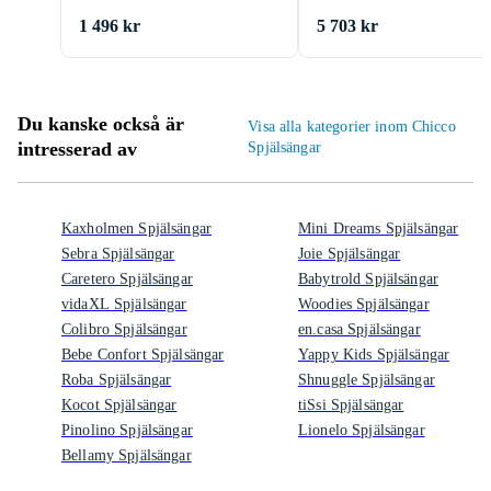
1 496 kr
5 703 kr
Du kanske också är
Visa alla kategorier inom Chicco
intresserad av
Spjälsängar
Kaxholmen Spjälsängar
Mini Dreams Spjälsängar
Sebra Spjälsängar
Joie Spjälsängar
Caretero Spjälsängar
Babytrold Spjälsängar
vidaXL Spjälsängar
Woodies Spjälsängar
Colibro Spjälsängar
en.casa Spjälsängar
Bebe Confort Spjälsängar
Yappy Kids Spjälsängar
Roba Spjälsängar
Shnuggle Spjälsängar
Kocot Spjälsängar
tiSsi Spjälsängar
Pinolino Spjälsängar
Lionelo Spjälsängar
Bellamy Spjälsängar