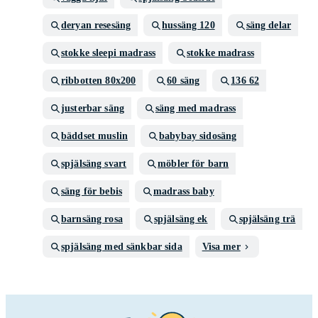
deryan resesäng
hussäng 120
säng delar
stokke sleepi madrass
stokke madrass
ribbotten 80x200
60 säng
136 62
justerbar säng
säng med madrass
bäddset muslin
babybay sidosäng
spjälsäng svart
möbler för barn
säng för bebis
madrass baby
barnsäng rosa
spjälsäng ek
spjälsäng trä
spjälsäng med sänkbar sida
Visa mer