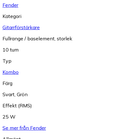
Fender
Kategori
Gitarrförstärkare
Fullrange / baselement, storlek
10 tum
Typ
Kombo
Färg
Svart
,
Grön
Effekt (RMS)
25 W
Se mer från Fender
Allmänt