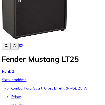
Fender Mustang LT25
Rank 2
Skriv omdöme
Typ: Kombo, Färg: Svart, Grön, Effekt (RMS): 25 W
Priser
Insikter