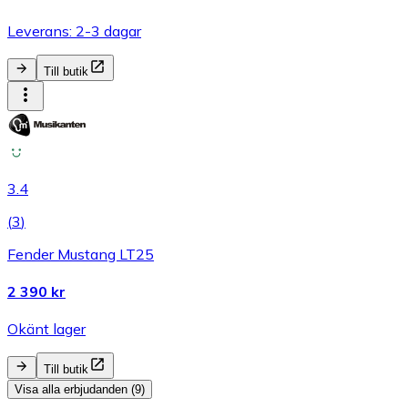
Leverans: 2-3 dagar
Till butik
3.4
(
3
)
Fender Mustang LT25
2 390 kr
Okänt lager
Till butik
Visa alla erbjudanden (9)