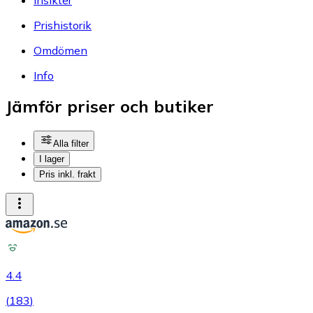
Prishistorik
Omdömen
Info
Jämför priser och butiker
Alla filter
I lager
Pris inkl. frakt
4.4
(
183
)