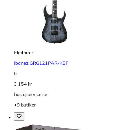
Elgitarrer
Ibanez GRG121PAR-KBF
fr.
3 154 kr
hos
djservice.se
+9 butiker