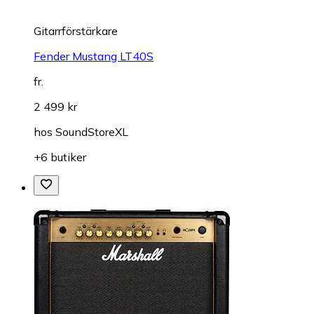
Gitarrförstärkare
Fender Mustang LT40S
fr.
2 499 kr
hos
SoundStoreXL
+6 butiker