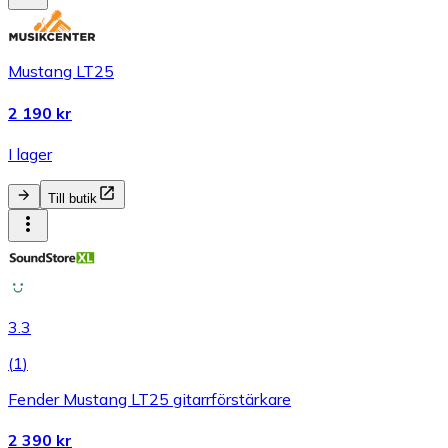
Mustang LT25
2 190 kr
I lager
Till butik
3.3
(
1
)
Fender Mustang LT25 gitarrförstärkare
2 390 kr