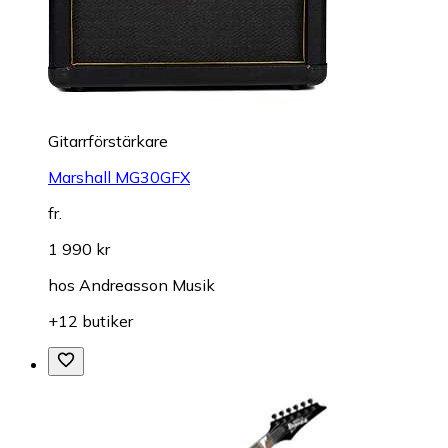
Gitarrförstärkare
Marshall MG30GFX
fr.
1 990 kr
hos
Andreasson Musik
+12 butiker