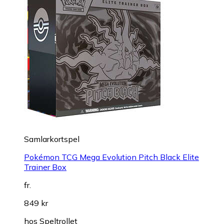
Samlarkortspel
Pokémon TCG Mega Evolution Pitch Black Elite
Trainer Box
fr.
849 kr
hos
Speltrollet