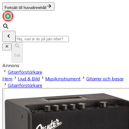
Fortsätt till huvudinnehåll
Sök
Annons
Gitarrförstärkare
Hem
Ljud & Bild
Musikinstrument
Gitarrer och basar
Gitarrförstärkare