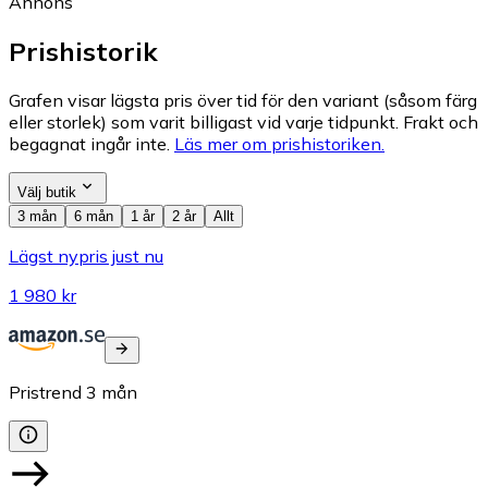
Annons
Prishistorik
Grafen visar lägsta pris över tid för den variant (såsom färg
eller storlek) som varit billigast vid varje tidpunkt. Frakt och
begagnat ingår inte.
Läs mer om prishistoriken.
Välj butik
3 mån
6 mån
1 år
2 år
Allt
Lägst nypris just nu
1 980 kr
Pristrend
3
mån