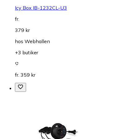
Icy Box IB-1232CL-U3
fr.
379 kr
hos
Webhallen
+3 butiker
fr. 359 kr