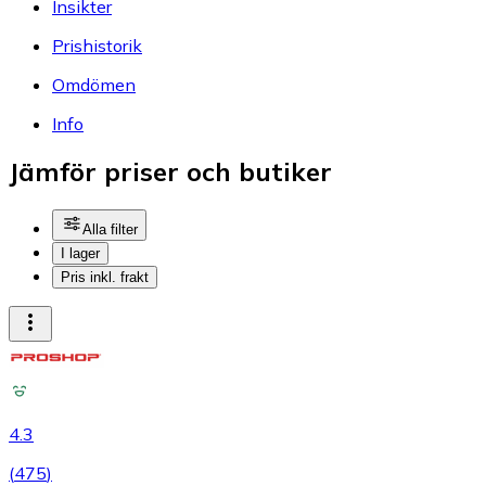
Insikter
Prishistorik
Omdömen
Info
Jämför priser och butiker
Alla filter
I lager
Pris inkl. frakt
4.3
(
475
)