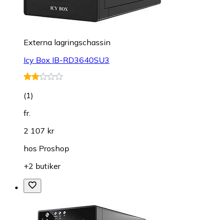
Externa lagringschassin
Icy Box IB-RD3640SU3
(
1
)
fr.
2 107 kr
hos
Proshop
+2 butiker