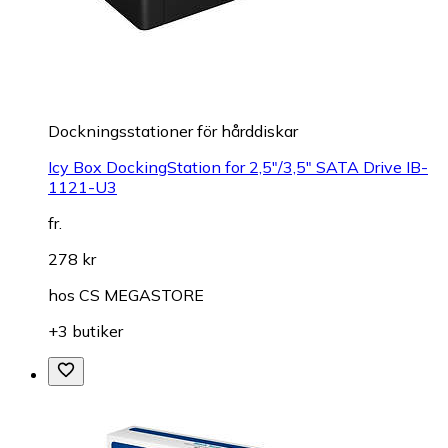
Dockningsstationer för hårddiskar
Icy Box DockingStation for 2,5"/3,5" SATA Drive IB-
1121-U3
fr.
278 kr
hos
CS MEGASTORE
+3 butiker