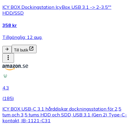
ICY BOX Dockingstation IcyBox USB 3.1 -> 2-3.5""
HDD/SSD
358 kr
Tillgänglig: 12 aug.
Till butik
4.3
(
185
)
ICY BOX USB-C 3.1 hårddiskar dockningsstation för 2,5
tum och 3,5 tums HDD och SDD, USB 3.1 (Gen 2) Type-C-
kontakt, IB-1121-C31