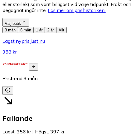
eller storlek) som varit billigast vid varje tidpunkt. Frakt och
begagnat ingår inte.
Läs mer om prishistoriken.
Välj butik
3 mån
6 mån
1 år
2 år
Allt
Lägst nypris just nu
358 kr
Pristrend
3
mån
Fallande
Lägst
:
356 kr
|
Högst
:
397 kr