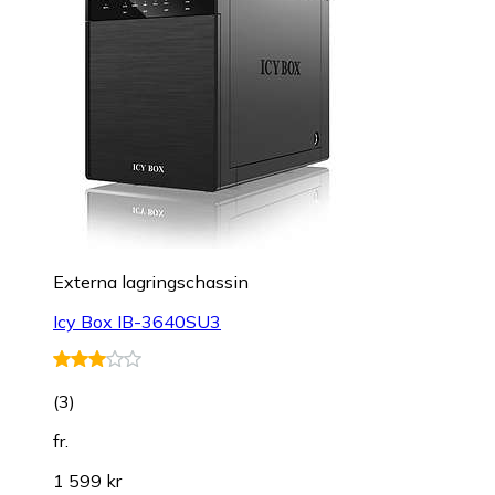
Externa lagringschassin
Icy Box IB-3640SU3
(
3
)
fr.
1 599 kr