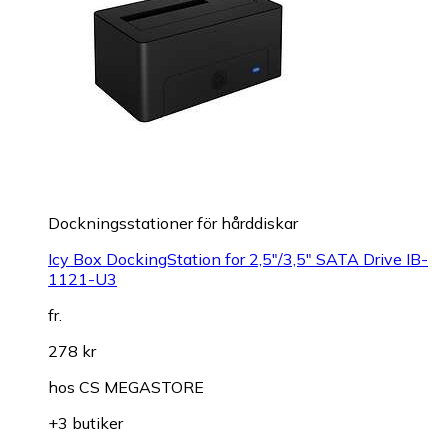
Dockningsstationer för hårddiskar
Icy Box DockingStation for 2,5"/3,5" SATA Drive IB-
1121-U3
fr.
278 kr
hos
CS MEGASTORE
+3 butiker