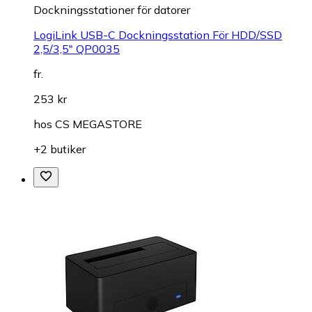
Dockningsstationer för datorer
LogiLink USB-C Dockningsstation För HDD/SSD
2,5/3,5" QP0035
fr.
253 kr
hos
CS MEGASTORE
+2 butiker