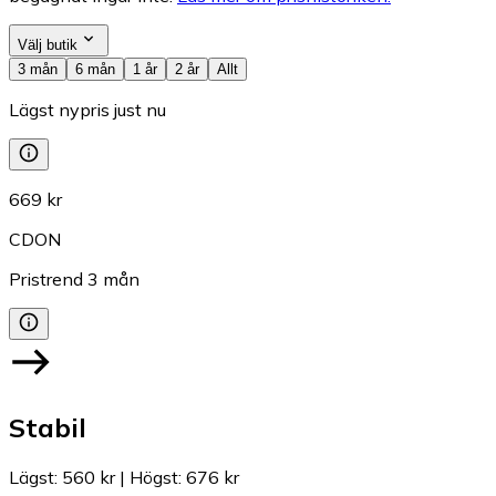
Välj butik
3 mån
6 mån
1 år
2 år
Allt
Lägst nypris just nu
669 kr
CDON
Pristrend
3
mån
Stabil
Lägst
:
560 kr
|
Högst
:
676 kr