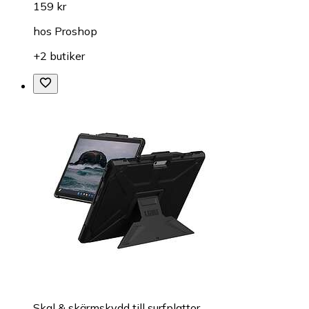
159 kr
hos
Proshop
+2 butiker
Skal & skärmskydd till surfplattor