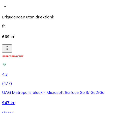
Erbjudanden utan direktlänk
fr.
669 kr
4.3
(
477
)
UAG Metropolis black - Microsoft Surface Go 3/ Go2/Go
947 kr