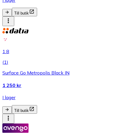
I lager
Till butik
1.8
(
1
)
Surface Go Metropolis Black IN
1 250 kr
I lager
Till butik