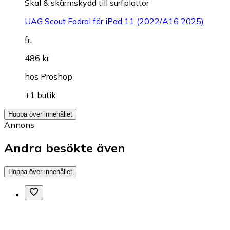
Skal & skärmskydd till surfplattor
UAG Scout Fodral för iPad 11 (2022/A16 2025)
fr.
486 kr
hos
Proshop
+1 butik
Hoppa över innehållet
Annons
Andra besökte även
Hoppa över innehållet