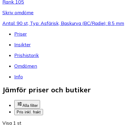
Rank 105
Skriv omdöme
Antal: 90 st, Typ: Asfärisk, Baskurva (BC/Radie): 8.5 mm
Priser
Insikter
Prishistorik
Omdömen
Info
Jämför priser och butiker
Alla filter
Pris inkl. frakt
Visa 1 st