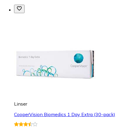
Linser
CooperVision Biomedics 1 Day Extra (30-pack)