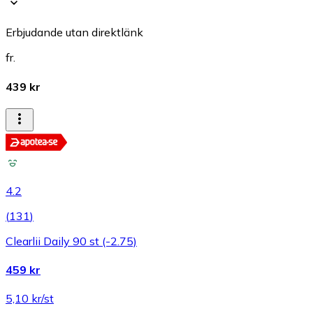
Erbjudande utan direktlänk
fr.
439 kr
4.2
(
131
)
Clearlii Daily 90 st (-2.75)
459 kr
5,10 kr/st