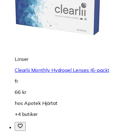
Linser
Clearlii Monthly Hydrogel Lenses (6-pack)
fr.
66 kr
hos
Apotek Hjärtat
+4 butiker