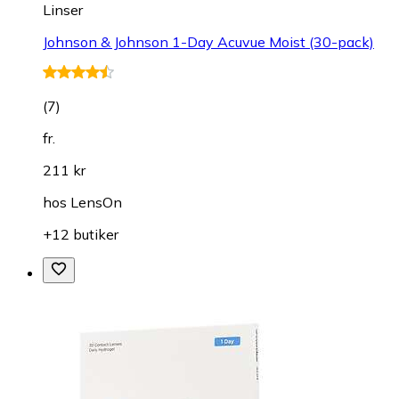
Linser
Johnson & Johnson 1-Day Acuvue Moist (30-pack)
(
7
)
fr.
211 kr
hos
LensOn
+12 butiker