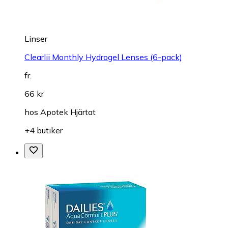
Linser
Clearlii Monthly Hydrogel Lenses (6-pack)
fr.
66 kr
hos
Apotek Hjärtat
+4 butiker