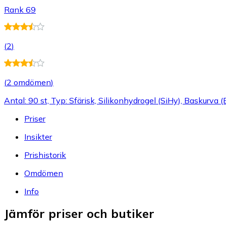
Rank 69
(
2
)
(
2 omdömen
)
Antal: 90 st, Typ: Sfärisk, Silikonhydrogel (SiHy), Baskurva
Priser
Insikter
Prishistorik
Omdömen
Info
Jämför priser och butiker