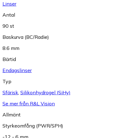
Linser
Antal
90 st
Baskurva (BC/Radie)
8.6 mm
Bärtid
Endagslinser
Typ
Sfärisk
,
Silikonhydrogel (SiHy)
Se mer från R&L Vision
Allmänt
Styrkeomfång (PWR/SPH)
-12 - 6 mm