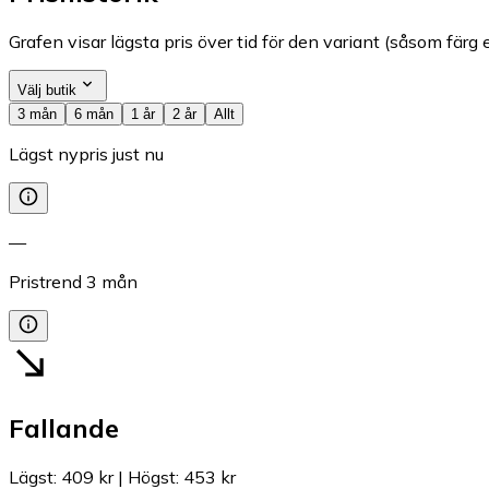
Grafen visar lägsta pris över tid för den variant (såsom färg e
Välj butik
3 mån
6 mån
1 år
2 år
Allt
Lägst nypris just nu
—
Pristrend
3
mån
Fallande
Lägst
:
409 kr
|
Högst
:
453 kr