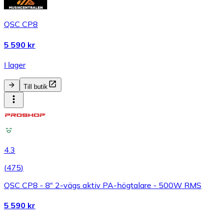
QSC CP8
5 590 kr
I lager
Till butik
4.3
(
475
)
QSC CP8 - 8" 2-vägs aktiv PA-högtalare - 500W RMS
5 590 kr