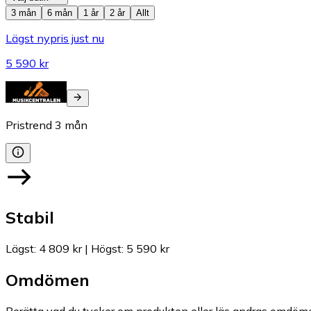
3 mån
6 mån
1 år
2 år
Allt
Lägst nypris just nu
5 590 kr
Pristrend
3
mån
Stabil
Lägst
:
4 809 kr
|
Högst
:
5 590 kr
Omdömen