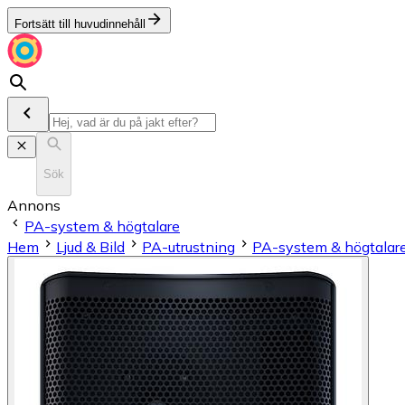
Fortsätt till huvudinnehåll
Sök
Annons
PA-system & högtalare
Hem
Ljud & Bild
PA-utrustning
PA-system & högtalar