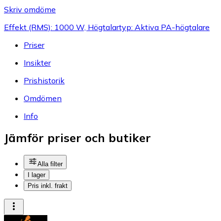
Skriv omdöme
Effekt (RMS): 1000 W, Högtalartyp: Aktiva PA-högtalare
Priser
Insikter
Prishistorik
Omdömen
Info
Jämför priser och butiker
Alla filter
I lager
Pris inkl. frakt