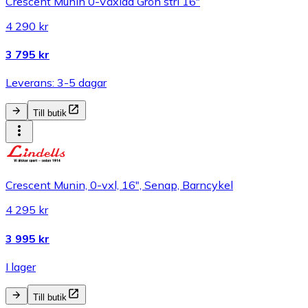
Crescent Munin 0-Växlad Grön strl 16"
4 290 kr
3 795 kr
Leverans: 3-5 dagar
Till butik
Crescent Munin, 0-vxl, 16", Senap, Barncykel
4 295 kr
3 995 kr
I lager
Till butik