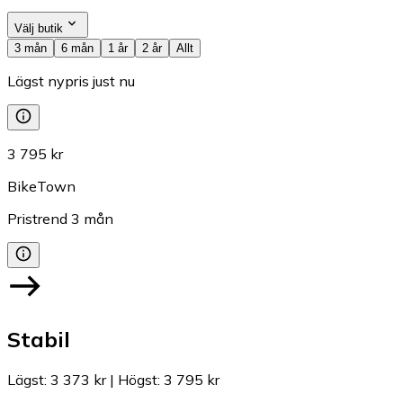
Välj butik
3 mån
6 mån
1 år
2 år
Allt
Lägst nypris just nu
3 795 kr
BikeTown
Pristrend
3
mån
Stabil
Lägst
:
3 373 kr
|
Högst
:
3 795 kr