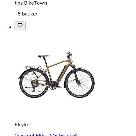
hos
BikeTown
+5 butiker
Elcykel
Crescent Elder 20S (Elcykel)