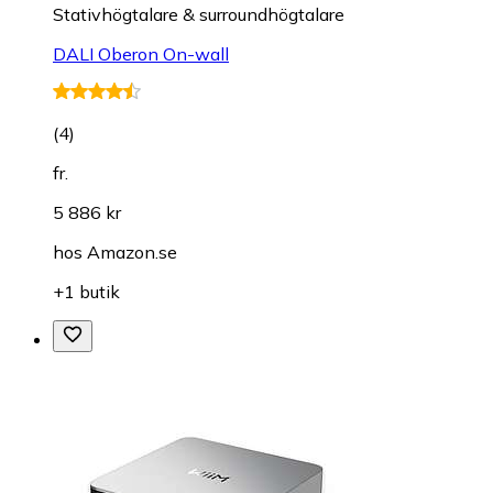
Stativhögtalare & surroundhögtalare
DALI Oberon On-wall
(
4
)
fr.
5 886 kr
hos
Amazon.se
+1 butik