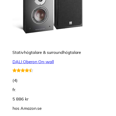
Stativhögtalare & surroundhögtalare
DALI Oberon On-wall
(
4
)
fr.
5 886 kr
hos
Amazon.se