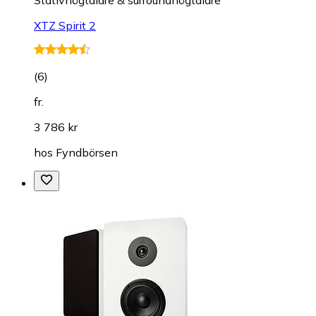
XTZ Spirit 2
(
6
)
fr.
3 786 kr
hos
Fyndbörsen