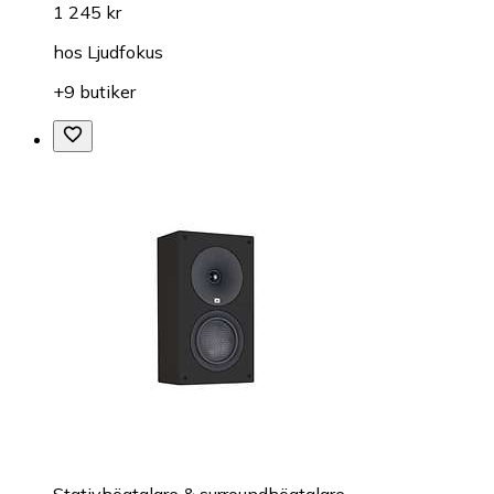
1 245 kr
hos
Ljudfokus
+9 butiker
Stativhögtalare & surroundhögtalare