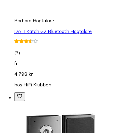
Bärbara Högtalare
DALI Katch G2 Bluetooth Högtalare
(
3
)
fr.
4 798 kr
hos
HiFi Klubben