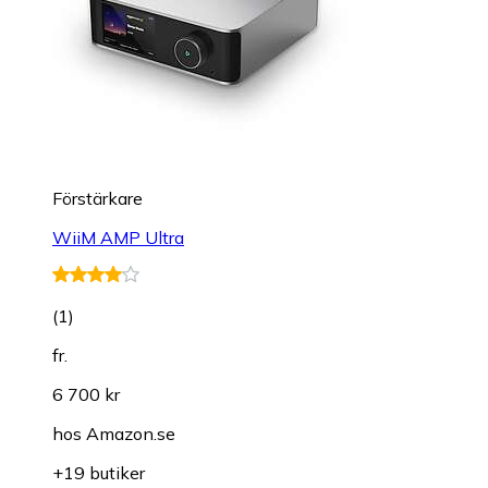
Förstärkare
WiiM AMP Ultra
(
1
)
fr.
6 700 kr
hos
Amazon.se
+19 butiker