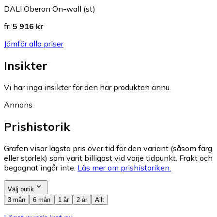
DALI Oberon On-wall (st)
fr.
5 916 kr
Jämför alla priser
Insikter
Vi har inga insikter för den här produkten ännu.
Annons
Prishistorik
Grafen visar lägsta pris över tid för den variant (såsom färg
eller storlek) som varit billigast vid varje tidpunkt. Frakt och
begagnat ingår inte.
Läs mer om prishistoriken.
Välj butik
3 mån
6 mån
1 år
2 år
Allt