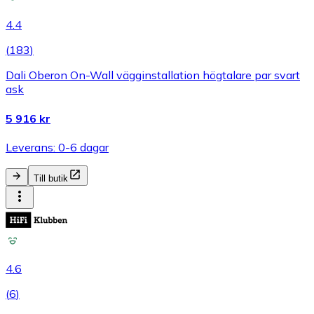
4.4
(
183
)
Dali Oberon On-Wall vägginstallation högtalare par svart
ask
5 916 kr
Leverans: 0-6 dagar
Till butik
4.6
(
6
)