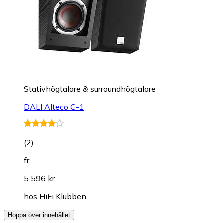
Stativhögtalare & surroundhögtalare
DALI Alteco C-1
(
2
)
fr.
5 596 kr
hos
HiFi Klubben
Hoppa över innehållet