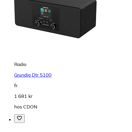
Radio
Grundig Dtr 5100
fr.
1 681 kr
hos
CDON