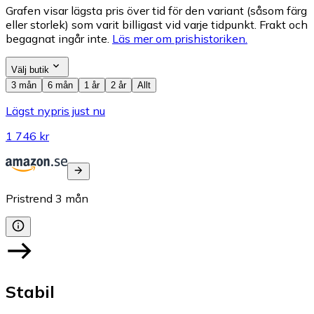
Grafen visar lägsta pris över tid för den variant (såsom färg
eller storlek) som varit billigast vid varje tidpunkt. Frakt och
begagnat ingår inte.
Läs mer om prishistoriken.
Välj butik
3 mån
6 mån
1 år
2 år
Allt
Lägst nypris just nu
1 746 kr
Pristrend
3
mån
Stabil