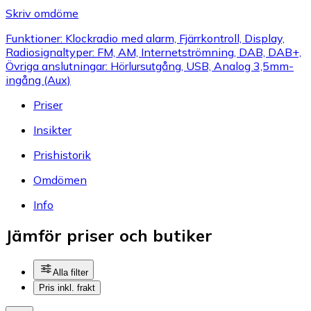
Skriv omdöme
Funktioner: Klockradio med alarm, Fjärrkontroll, Display,
Radiosignaltyper: FM, AM, Internetströmning, DAB, DAB+,
Övriga anslutningar: Hörlursutgång, USB, Analog 3,5mm-
ingång (Aux)
Priser
Insikter
Prishistorik
Omdömen
Info
Jämför priser och butiker
Alla filter
Pris inkl. frakt