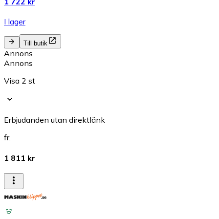
1 722 kr
I lager
Till butik
Annons
Annons
Visa 2 st
Erbjudanden utan direktlänk
fr.
1 811 kr