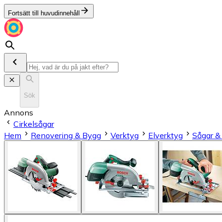
Fortsätt till huvudinnehåll
Sök
Annons
Cirkelsågar
Hem
Renovering & Bygg
Verktyg
Elverktyg
Sågar &