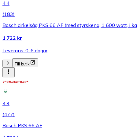
4.4
(
183
)
Bosch cirkelsåg PKS 66 AF (med styrskena, 1 600 watt, i ka
1 722 kr
Leverans: 0-6 dagar
Till butik
4.3
(
477
)
Bosch PKS 66 AF