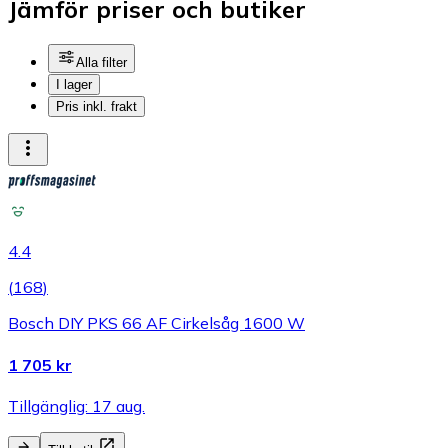
Jämför priser och butiker
Alla filter
I lager
Pris inkl. frakt
4.4
(
168
)
Bosch DIY PKS 66 AF Cirkelsåg 1600 W
1 705 kr
Tillgänglig: 17 aug.