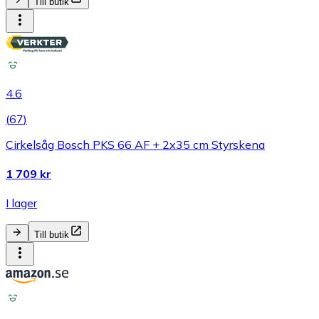
Till butik
4.6
(
67
)
Cirkelsåg Bosch PKS 66 AF + 2x35 cm Styrskena
1 709 kr
I lager
Till butik