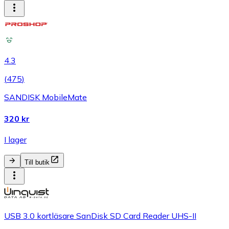
4.3
(
475
)
SANDISK MobileMate
320 kr
I lager
Till butik
USB 3.0 kortläsare SanDisk SD Card Reader UHS-II