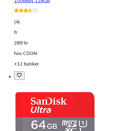
100MB/s 128GB
(
4
)
fr.
289 kr
hos
CDON
+12 butiker