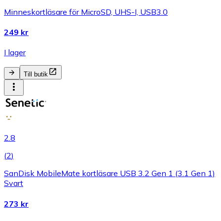
Minneskortläsare för MicroSD, UHS-I, USB3.0
249 kr
I lager
Till butik
2.8
(
2
)
SanDisk MobileMate kortläsare USB 3.2 Gen 1 (3.1 Gen 1)
Svart
273 kr