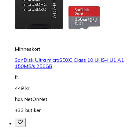
Minneskort
SanDisk Ultra microSDXC Class 10 UHS-I U1 A1
150MB/s 256GB
fr.
449 kr
hos
NetOnNet
+33 butiker