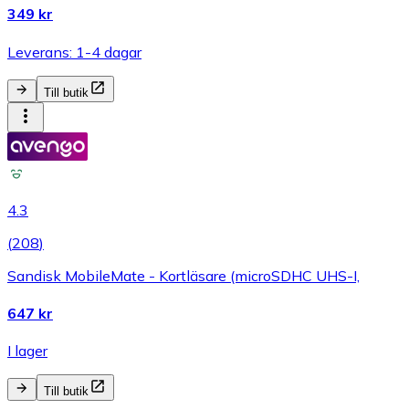
349 kr
Leverans: 1-4 dagar
Till butik
4.3
(
208
)
Sandisk MobileMate - Kortläsare (microSDHC UHS-I,
647 kr
I lager
Till butik