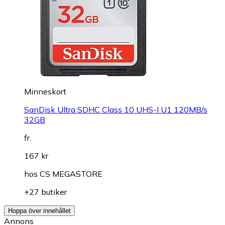
Minneskort
SanDisk Ultra SDHC Class 10 UHS-I U1 120MB/s
32GB
fr.
167 kr
hos
CS MEGASTORE
+27 butiker
Hoppa över innehållet
Annons