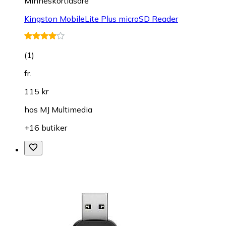
Minneskortläsare
Kingston MobileLite Plus microSD Reader
(
1
)
fr.
115 kr
hos
MJ Multimedia
+16 butiker