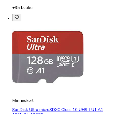
+35 butiker
Minneskort
SanDisk Ultra microSDXC Class 10 UHS-I U1 A1