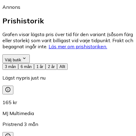
Annons
Prishistorik
Grafen visar lägsta pris över tid för den variant (såsom färg
eller storlek) som varit billigast vid varje tidpunkt. Frakt och
begagnat ingår inte.
Läs mer om prishistoriken.
Välj butik
3 mån
6 mån
1 år
2 år
Allt
Lägst nypris just nu
165 kr
MJ Multimedia
Pristrend
3
mån