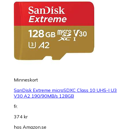
Minneskort
SanDisk Extreme microSDXC Class 10 UHS-I U3
V30 A2 190/90MB/s 128GB
fr.
374 kr
hos
Amazon.se