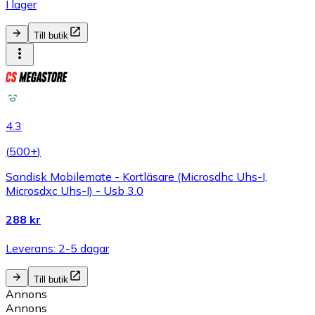
I lager
Till butik
4.3
(
500+
)
Sandisk Mobilemate - Kortläsare (Microsdhc Uhs-I,
Microsdxc Uhs-I) - Usb 3.0
288 kr
Leverans: 2-5 dagar
Till butik
Annons
Annons