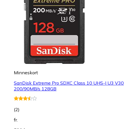
Minneskort
SanDisk Extreme Pro SDXC Class 10 UHS-I U3 V30
200/90MB/s 128GB
(
2
)
fr.