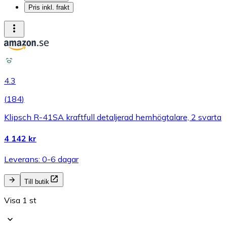
Pris inkl. frakt
4.3
(
184
)
Klipsch R-41SA kraftfull detaljerad hemhögtalare, 2 svarta
4 142 kr
Leverans: 0-6 dagar
Till butik
Visa 1 st