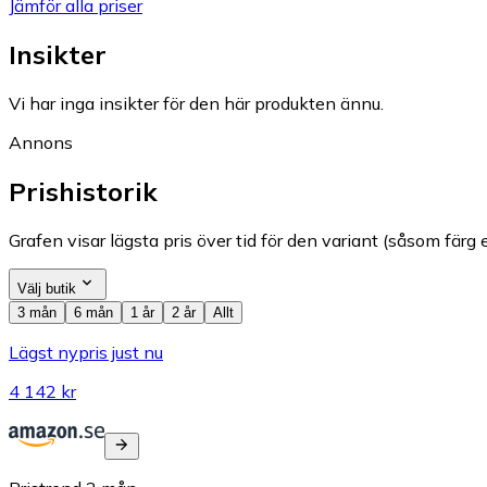
Jämför alla priser
Insikter
Vi har inga insikter för den här produkten ännu.
Annons
Prishistorik
Grafen visar lägsta pris över tid för den variant (såsom färg e
Välj butik
3 mån
6 mån
1 år
2 år
Allt
Lägst nypris just nu
4 142 kr