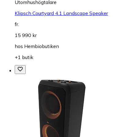
Utomhushögtalare
Klipsch Courtyard 4.1 Landscape Speaker
fr.
15 990 kr
hos
Hembiobutiken
+1 butik