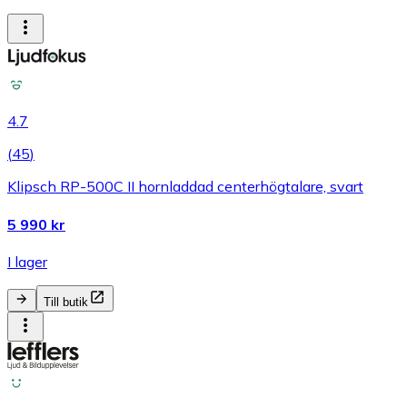
4.7
(
45
)
Klipsch RP-500C II hornladdad centerhögtalare, svart
5 990 kr
I lager
Till butik