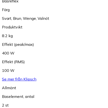
Basreflex
Färg
Svart
,
Brun
,
Wenge
,
Valnöt
Produktvikt
8.2 kg
Effekt (peak/max)
400 W
Effekt (RMS)
100 W
Se mer från Klipsch
Allmänt
Baselement, antal
2 st