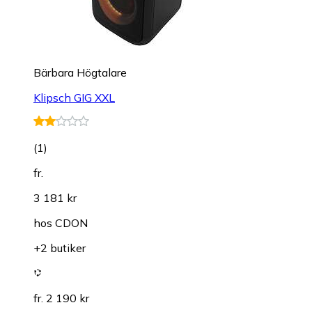
Bärbara Högtalare
Klipsch GIG XXL
(
1
)
fr.
3 181 kr
hos
CDON
+2 butiker
fr. 2 190 kr