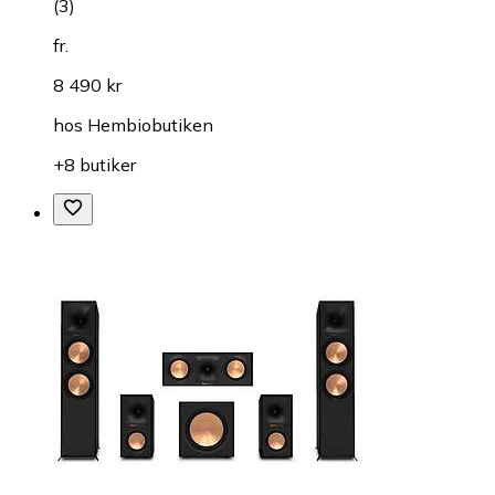
(
3
)
fr.
8 490 kr
hos
Hembiobutiken
+8 butiker