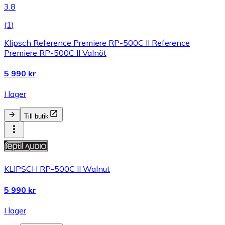
3.8
(
1
)
Klipsch Reference Premiere RP-500C II Reference
Premiere RP-500C II Valnöt
5 990 kr
I lager
Till butik
KLIPSCH RP-500C II Walnut
5 990 kr
I lager