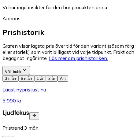
Vi har inga insikter för den här produkten ännu.
Annons
Prishistorik
Grafen visar lägsta pris över tid för den variant (såsom färg
eller storlek) som varit billigast vid varje tidpunkt. Frakt och
begagnat ingår inte.
Läs mer om prishistoriken.
Välj butik
3 mån
6 mån
1 år
2 år
Allt
Lägst nypris just nu
5 990 kr
Pristrend
3
mån