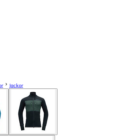
or
Jackor