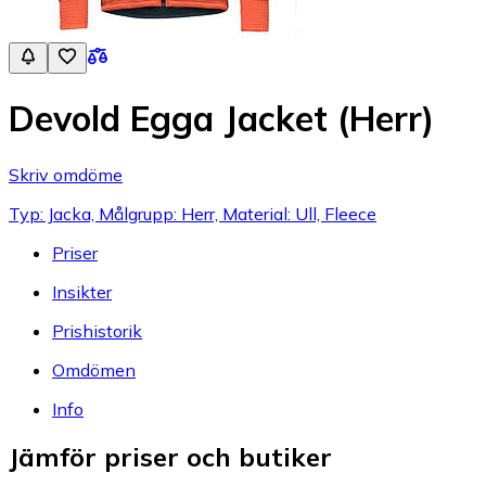
Devold Egga Jacket (Herr)
Skriv omdöme
Typ: Jacka, Målgrupp: Herr, Material: Ull, Fleece
Priser
Insikter
Prishistorik
Omdömen
Info
Jämför priser och butiker