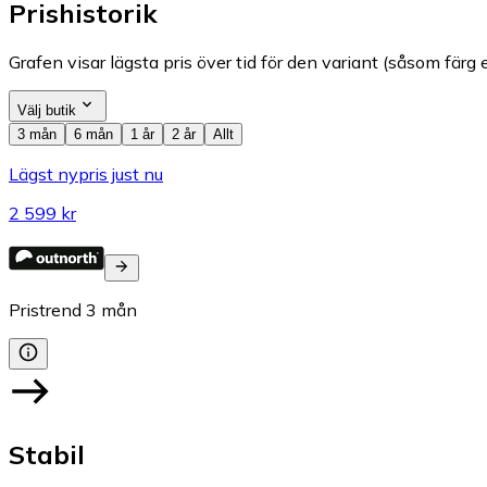
Prishistorik
Grafen visar lägsta pris över tid för den variant (såsom färg e
Välj butik
3 mån
6 mån
1 år
2 år
Allt
Lägst nypris just nu
2 599 kr
Pristrend
3
mån
Stabil