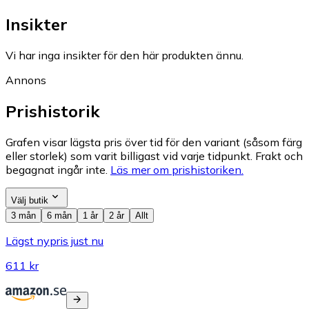
Insikter
Vi har inga insikter för den här produkten ännu.
Annons
Prishistorik
Grafen visar lägsta pris över tid för den variant (såsom färg
eller storlek) som varit billigast vid varje tidpunkt. Frakt och
begagnat ingår inte.
Läs mer om prishistoriken.
Välj butik
3 mån
6 mån
1 år
2 år
Allt
Lägst nypris just nu
611 kr