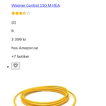
Wagner Control 150 M HEA
(
2
)
fr.
3 399 kr
hos
Amazon.se
+7 butiker