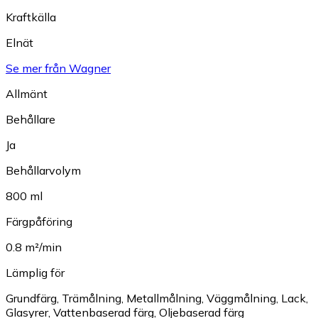
Kraftkälla
Elnät
Se mer från Wagner
Allmänt
Behållare
Ja
Behållarvolym
800 ml
Färgpåföring
0.8 m²/min
Lämplig för
Grundfärg
,
Trämålning
,
Metallmålning
,
Väggmålning
,
Lack
,
Glasyrer
,
Vattenbaserad färg
,
Oljebaserad färg