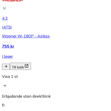
4.3
(
475
)
Wagner W-180P - Airless
755 kr
I lager
Till butik
Visa 1 st
Erbjudande utan direktlänk
fr.