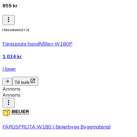
859 kr
Färgspruta handhållen W180P
1 034 kr
I lager
Till butik
Annons
Annons
FÄRGSPRUTA W180 | Beijerbygg Byggmaterial