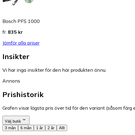
Bosch PFS 1000
fr.
835 kr
Jämför alla priser
Insikter
Vi har inga insikter för den här produkten ännu.
Annons
Prishistorik
Grafen visar lägsta pris över tid för den variant (såsom färg e
Välj butik
3 mån
6 mån
1 år
2 år
Allt