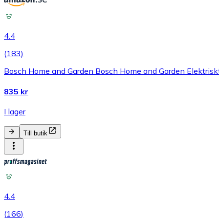
4.4
(
183
)
Bosch Home and Garden Bosch Home and Garden Elektriskt f
835 kr
I lager
Till butik
4.4
(
166
)