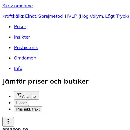
Skriv omdöme
Kraftkälla: Elnät, Sprejmetod: HVLP (Hög Volym, Lågt Tryck)
Priser
Insikter
Prishistorik
Omdömen
Info
Jämför priser och butiker
Alla filter
I lager
Pris inkl. frakt