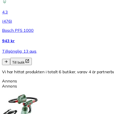
4.3
(
476
)
Bosch PFS 1000
943 kr
Tillgänglig: 13 aug.
Till butik
Vi har hittat produkten i totalt 6 butiker, varav 4 är partnerbu
Annons
Annons