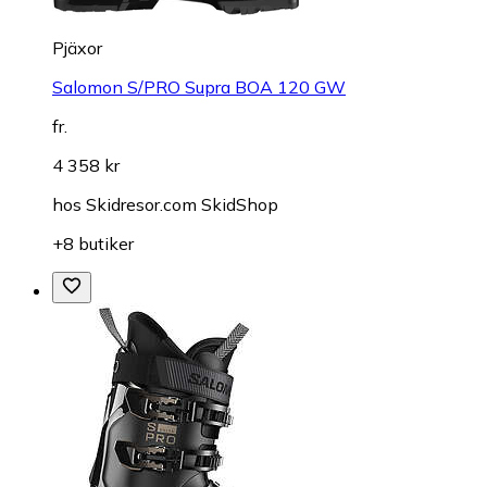
Pjäxor
Salomon S/PRO Supra BOA 120 GW
fr.
4 358 kr
hos
Skidresor.com SkidShop
+8 butiker