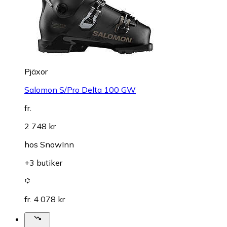
Pjäxor
Salomon S/Pro Delta 100 GW
fr.
2 748 kr
hos
SnowInn
+3 butiker
fr. 4 078 kr