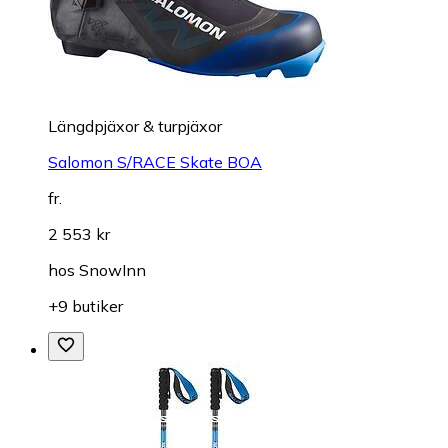
Längdpjäxor & turpjäxor
Salomon S/RACE Skate BOA
fr.
2 553 kr
hos
SnowInn
+9 butiker