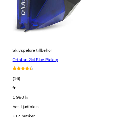
Skivspelare tillbehör
Ortofon 2M Blue Pickup
(
16
)
fr.
1 990 kr
hos
Ljudfokus
+17 butiker