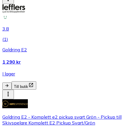
3.8
(
1
)
Goldring E2
1 290 kr
I lager
Till butik
Goldring E2 - Komplett e2 pickup svart Grön - Pickup till
Skivspelare Komplett E2 Pickup Svart/Grön