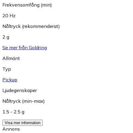
Frekvensomfång (min)
20 Hz
Nåltryck (rekommenderat)
2 g
Se mer från Goldring
Allmänt
Typ
Pickup
Ljudegenskaper
Nåltryck (min-max)
1.5 - 2.5 g
Visa mer information
Annons