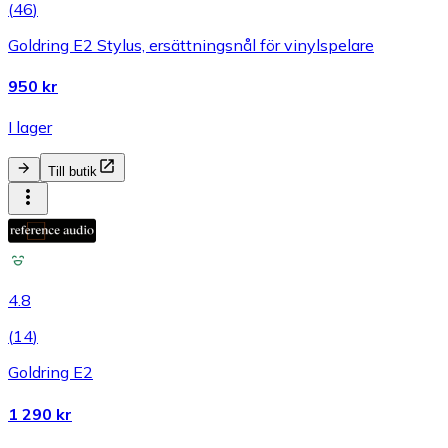
(
46
)
Goldring E2 Stylus, ersättningsnål för vinylspelare
950 kr
I lager
Till butik
4.8
(
14
)
Goldring E2
1 290 kr