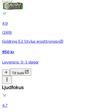
4.9
(
269
)
Goldring E2 Stylus ersättningsnål
950 kr
Leverans: 0-1 dagar
Till butik
4.7