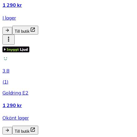
1 290 kr
I lager
Till butik
3.8
(
1
)
Goldring E2
1 290 kr
Okänt lager
Till butik