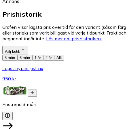
Annons
Prishistorik
Grafen visar lägsta pris över tid för den variant (såsom färg
eller storlek) som varit billigast vid varje tidpunkt. Frakt och
begagnat ingår inte.
Läs mer om prishistoriken.
Välj butik
3 mån
6 mån
1 år
2 år
Allt
Lägst nypris just nu
950 kr
Pristrend
3
mån