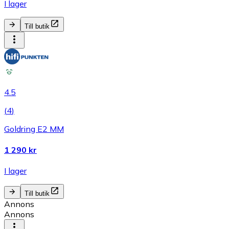
I lager
Till butik
4.5
(
4
)
Goldring E2 MM
1 290 kr
I lager
Till butik
Annons
Annons