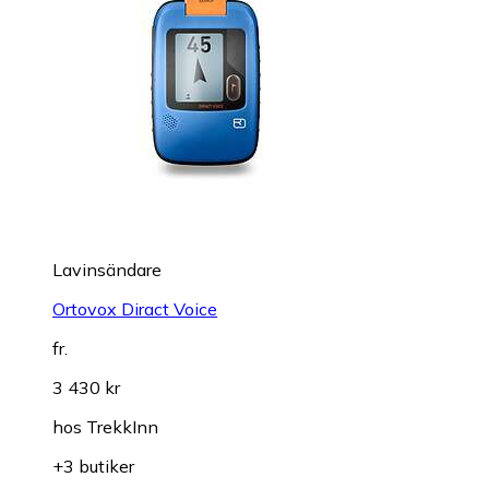
Lavinsändare
Ortovox Diract Voice
fr.
3 430 kr
hos
TrekkInn
+3 butiker