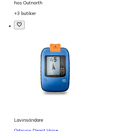
hos
Outnorth
+3 butiker
Lavinsändare
Ortovox Diract Voice