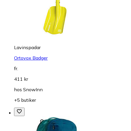
Lavinspadar
Ortovox Badger
fr.
411 kr
hos
SnowInn
+5 butiker