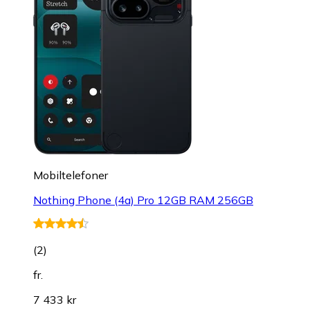
Mobiltelefoner
Nothing Phone (4a) Pro 12GB RAM 256GB
(
2
)
fr.
7 433 kr