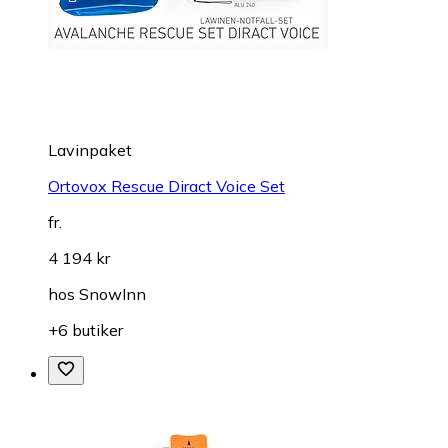
Lavinpaket
Ortovox Rescue Diract Voice Set
fr.
4 194 kr
hos
SnowInn
+6 butiker