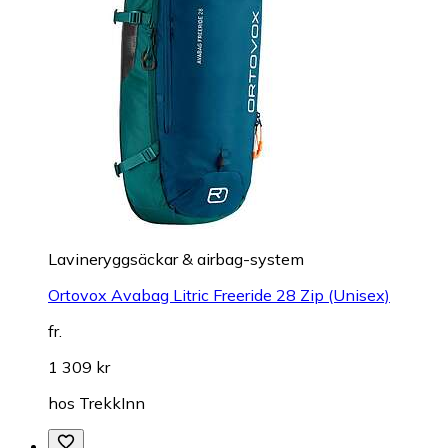
Lavineryggsäckar & airbag-system
Ortovox Avabag Litric Freeride 28 Zip (Unisex)
fr.
1 309 kr
hos
TrekkInn