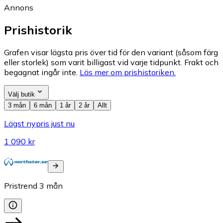
Annons
Prishistorik
Grafen visar lägsta pris över tid för den variant (såsom färg
eller storlek) som varit billigast vid varje tidpunkt. Frakt och
begagnat ingår inte.
Läs mer om prishistoriken.
Välj butik
3 mån
6 mån
1 år
2 år
Allt
Lägst nypris just nu
1 090 kr
Pristrend
3
mån