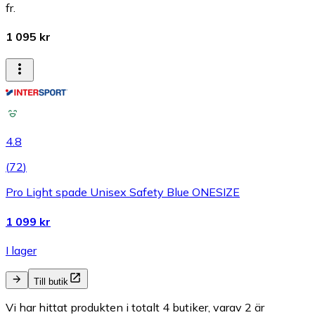
fr.
1 095 kr
4.8
(
72
)
Pro Light spade Unisex Safety Blue ONESIZE
1 099 kr
I lager
Till butik
Vi har hittat produkten i totalt 4 butiker, varav 2 är